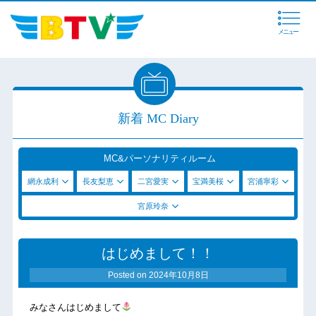
メニュー
新着 MC Diary
MC&パーソナリティルーム
網永成利
長友梨恵
二宮愛実
宝満美桜
宮浦寧彩
宮原玲奈
はじめまして！！
Posted on
2024年10月8日
みなさんはじめまして