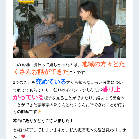
地域の方々とた
この番組に携わって嬉しかったのは、
くさんお話ができた
ことです。
究めている
1つのことを
方から知らなかった分野につい
盛り上
て教えてもらえたり、祭りやイベントで志布志が
がっている
様子を見ることができたり、縁あって出会う
ことができた志布志の皆さんとたくさんお話できたことが何よ
りの財産です
本当にありがとうございました！
番組は終了してしまいますが、私の志布志への愛は変わりませ
ん！