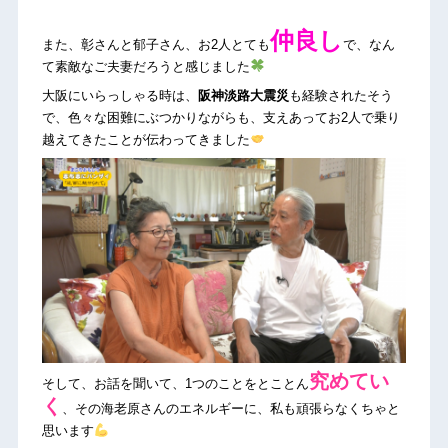
仲良し
また、彰さんと郁子さん、お2人とても
で、なん
て素敵なご夫妻だろうと感じました
大阪にいらっしゃる時は、
阪神淡路大震災
も経験されたそう
で、色々な困難にぶつかりながらも、支えあってお2人で乗り
越えてきたことが伝わってきました
究めてい
そして、お話を聞いて、1つのことをとことん
く
、その海老原さんのエネルギーに、私も頑張らなくちゃと
思います