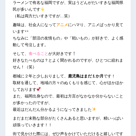
ラーメンで有名な福岡ですが、実はうどんがだいすきな福岡県
民が多いんです
（私は両方だいすきですが…笑）
趣味は、社会人になって
アニメ
にハマり、アニメばっかり見て
います
ちなみに「部活の友情もの」や「戦いもの」が好きで、よく感
動して号泣します。
そして、
食べること
が大好きです
好きなたべものは？とよく聞かれるのですが、ひとつに絞れま
せん！（笑）
都城に２年と少しおりまして、
鹿児島はまだ１か月
です！
取材を通して、地域の方々のぬくもりを感じて、心がほかほか
しております
また、福岡出身なので、最初は方言がなかなか分からないこと
が多かったのですが、
最近はだんだん分かるようになってきました
まだまだ未熟な部分がたくさんあると思いますが、精いっぱい
頑張っていきます！！
街で見かけた際には、ぜひ声をかけていただけると嬉しいです