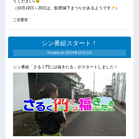
てください♪
（10月19日～20日は、飫肥城下まつりがあるようです
）
二宮愛実
シン番組スタート！
Posted on
2024年10月1日
シン番組「さるく門には福きたる」がスタートしました！