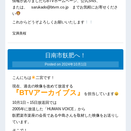
情報がありましたらBTVホームページ、公式SNS、
または、 sarukado@btvm.co.jp までお気軽にお寄せくださ
い
これからどうぞよろしくお願いいたします
宝満美桜
日南市飫肥へ！
Posted on
2024年10月1日
こんにちは
二宮です！
現在、過去の映像を改めて放送する
『BTVアーカイブス』
を担当しています
10月1日～15日放送回では
2005年に放送した「HUMAN VOICE」から
飫肥楽市楽座の会長である中島さんを取材した映像をお送りし
ています。
そこで！