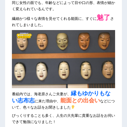
同じ女性の面でも、年齢などによって目や口の形、表情が細か
く変えられているんです。
魅了
繊細かつ様々な表情を見せてくれる能面に、すぐに
さ
れてしまいました。
縁もゆかりもな
番組内では、海老原さんご夫妻が、
い志布志
能面との出会い
に来た理由や、
などにつ
いて、色々なお話をお聞きしました
びっくりすることも多く、人生の大先輩に貴重なお話をお伺い
できて勉強になりました！