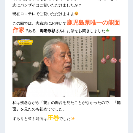
志にバンザイはご覧いただけましたか？
現在ロコテレでご覧いただけますよ
鹿児島県唯一の能面
この回では、志布志にお住いで
作家
である、
海老原彰さん
にお話をお聞きしました
私は残念ながら
「能」
の舞台を見たことがなかったので、
「能
面」
を見たのも初めてでした。
圧巻
ずらりと並ぶ能面は
でした