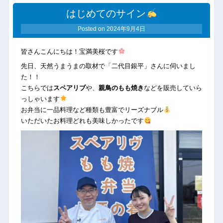
はじめてのサイン
Posted on
2024年9月4日
皆さんこんにちは！宝満美桜です
先日、天然うまうまの取材で「二代目銀平」さんに伺いまし
た！！
こちらでは
スペアリブ
や、
親鳥のもも焼き
などを販売していら
っしゃいます
お弁当に一品料理など種類も豊富でリーズナブル
いただいたお料理どれも美味しかったです