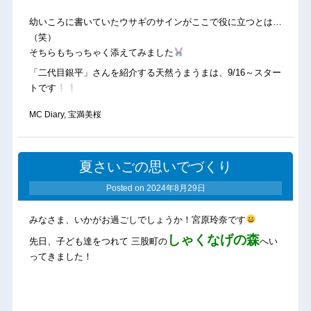
幼いころに書いていたウサギのサインがここで役に立つとは…
（笑）
そちらもちっちゃく添えてみました
「二代目銀平」さんを紹介する天然うまうまは、9/16～スター
トです
MC Diary
,
宝満美桜
夏さいごの思いでづくり
Posted on
2024年8月29日
みなさま、いかがお過ごしでしょうか！宮原玲奈です
しゃくなげの森
先日、子ども達をつれて 三股町の
へい
ってきました！