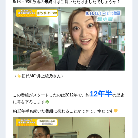
9/16～9/30放送の
最終回
はご覧いただけましたでしょうか？
（
初代MC:井上綾乃さん）
12年半
この番組がスタートしたのは2012年で、約
の歴史
に幕を下ろします
約12年半も続いた番組に携わることができて、幸せです