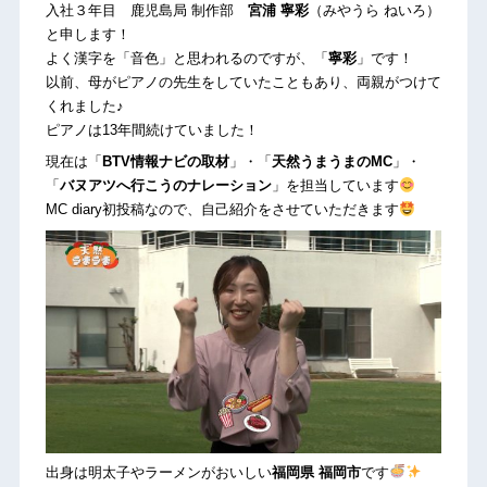
入社３年目 鹿児島局 制作部
宮浦 寧彩
（みやうら ねいろ）
と申します！
よく漢字を「音色」と思われるのですが、「
寧彩
」です！
以前、母がピアノの先生をしていたこともあり、両親がつけて
くれました♪
ピアノは13年間続けていました！
現在は「
BTV情報ナビの取材
」・「
天然うまうまのMC
」・
「
バヌアツへ行こうのナレーション
」を担当しています
MC diary初投稿なので、自己紹介をさせていただきます
出身は明太子やラーメンがおいしい
福岡県 福岡市
です