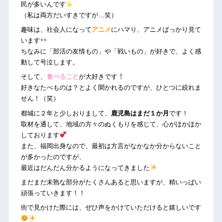
民が多いんです
（私は両方だいすきですが…笑）
趣味は、社会人になって
アニメ
にハマり、アニメばっかり見て
います
ちなみに「部活の友情もの」や「戦いもの」が好きで、よく感
動して号泣します。
そして、
食べること
が大好きです
好きなたべものは？とよく聞かれるのですが、ひとつに絞れま
せん！（笑）
都城に２年と少しおりまして、
鹿児島はまだ１か月
です！
取材を通して、地域の方々のぬくもりを感じて、心がほかほか
しております
また、福岡出身なので、最初は方言がなかなか分からないこと
が多かったのですが、
最近はだんだん分かるようになってきました
まだまだ未熟な部分がたくさんあると思いますが、精いっぱい
頑張っていきます！！
街で見かけた際には、ぜひ声をかけていただけると嬉しいです