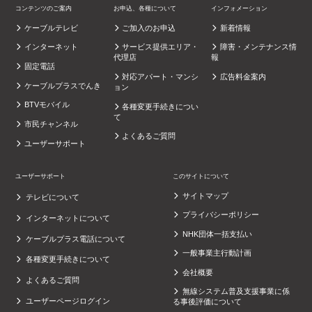
コンテンツのご案内
お申込、各種について
インフォメーション
ケーブルテレビ
ご加入のお申込
新着情報
インターネット
サービス提供エリア・
障害・メンテナンス情
代理店
報
固定電話
対応アパート・マンシ
広告料金案内
ケーブルプラスでんき
ョン
BTVモバイル
各種変更手続きについ
て
市民チャンネル
よくあるご質問
ユーザーサポート
ユーザーサポート
このサイトについて
サイトマップ
テレビについて
プライバシーポリシー
インターネットについて
NHK団体一括支払い
ケーブルプラス電話について
一般事業主行動計画
各種変更手続きについて
会社概要
よくあるご質問
無線システム普及支援事業に係
ユーザーページログイン
る事後評価について