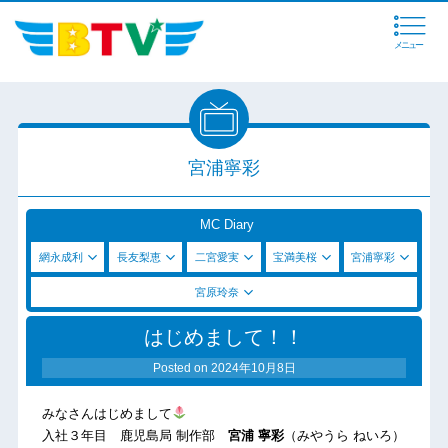
メニュー
宮浦寧彩
MC Diary
網永成利
長友梨恵
二宮愛実
宝満美桜
宮浦寧彩
宮原玲奈
はじめまして！！
Posted on
2024年10月8日
みなさんはじめまして
入社３年目 鹿児島局 制作部
宮浦 寧彩
（みやうら ねいろ）