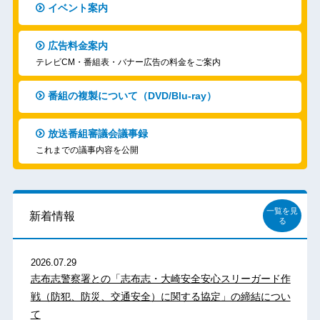
イベント案内
広告料金案内
テレビCM・番組表・バナー広告の料金をご案内
番組の複製について（DVD/Blu-ray）
放送番組審議会議事録
これまでの議事内容を公開
一覧を見
新着情報
る
2026.07.29
志布志警察署との「志布志・大崎安全安心スリーガード作
戦（防犯、防災、交通安全）に関する協定」の締結につい
て