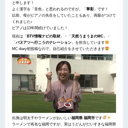
と申します！
よく漢字を「音色」と思われるのですが、「
寧彩
」です！
以前、母がピアノの先生をしていたこともあり、両親がつけて
くれました♪
ピアノは13年間続けていました！
現在は「
BTV情報ナビの取材
」・「
天然うまうまのMC
」・
「
バヌアツへ行こうのナレーション
」を担当しています
MC diary初投稿なので、自己紹介をさせていただきます
出身は明太子やラーメンがおいしい
福岡県 福岡市
です
ラーメンで有名な福岡ですが、実はうどんがだいすきな福岡県