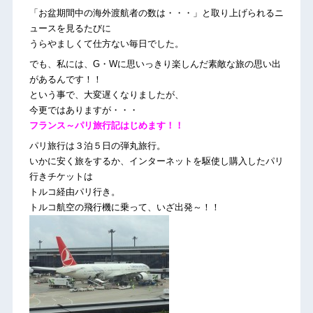
「お盆期間中の海外渡航者の数は・・・」と取り上げられるニ
ュースを見るたびに
うらやましくて仕方ない毎日でした。
でも、私には、G・Wに思いっきり楽しんだ素敵な旅の思い出
があるんです！！
という事で、大変遅くなりましたが、
今更ではありますが・・・
フランス～パリ旅行記はじめます！！
パリ旅行は３泊５日の弾丸旅行。
いかに安く旅をするか、インターネットを駆使し購入したパリ
行きチケットは
トルコ経由パリ行き。
トルコ航空の飛行機に乗って、いざ出発～！！