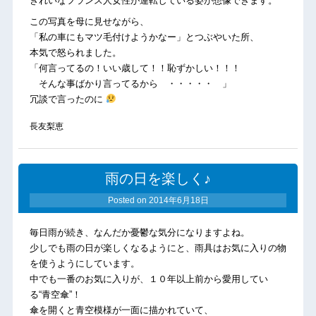
きれいなフランス人女性が運転している姿が想像できます。
この写真を母に見せながら、
「私の車にもマツ毛付けようかなー」とつぶやいた所、
本気で怒られました。
「何言ってるの！いい歳して！！恥ずかしい！！！
そんな事ばかり言ってるから ・・・・・ 」
冗談で言ったのに
長友梨恵
雨の日を楽しく♪
Posted on
2014年6月18日
毎日雨が続き、なんだか憂鬱な気分になりますよね。
少しでも雨の日が楽しくなるようにと、雨具はお気に入りの物
を使うようにしています。
中でも一番のお気に入りが、１０年以上前から愛用してい
る“青空傘”！
傘を開くと青空模様が一面に描かれていて、