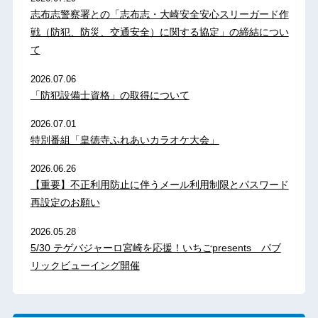
志布志警察署との「志布志・大崎安全安心スリーガード作
戦（防犯、防災、交通安全）に関する協定」の締結につい
て
2026.07.06
「防犯設備士資格」の取得について
2026.07.01
特別番組「皇徳寺ふれあいカラオケ大会」
2026.06.26
【重要】不正利用防止に伴うメール利用制限とパスワード
再設定のお願い
2026.05.28
5/30 テゲバジャーロ宮崎を応援！いちごpresents パブ
リックビューイング開催