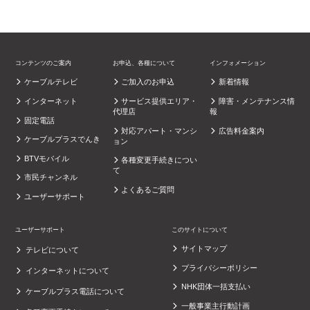
コンテンツのご案内
お申込、各種について
インフォメーション
ケーブルテレビ
ご加入のお申込
新着情報
インターネット
サービス提供エリア・
障害・メンテナンス情
代理店
報
固定電話
対応アパート・マンシ
広告料金案内
ケーブルプラスでんき
ョン
BTVモバイル
各種変更手続きについ
て
市民チャンネル
よくあるご質問
ユーザーサポート
ユーザーサポート
このサイトについて
サイトマップ
テレビについて
プライバシーポリシー
インターネットについて
NHK団体一括支払い
ケーブルプラス電話について
一般事業主行動計画