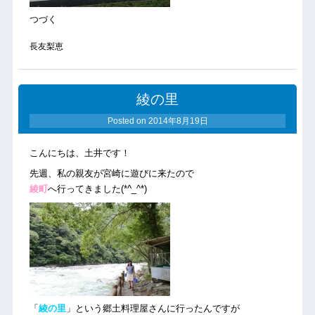
つづく
長友梨恵
綾の里
Posted on
2014年8月19日
こんにちは、土井です！
先週、私の親友が宮崎に遊びに来たので
綾町
へ行ってきました(*^_^*)
「
綾の里
」という郷土料理屋さんに行ったんですが