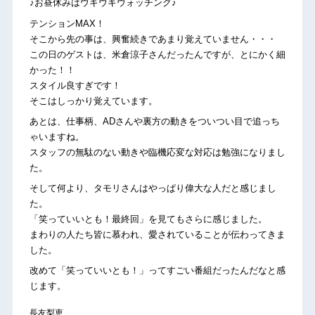
♪お昼休みはウキウキウォッチング♪
テンションMAX！
そこから先の事は、興奮続きであまり覚えていません・・・
この日のゲストは、米倉涼子さんだったんですが、とにかく細
かった！！
スタイル良すぎです！
そこはしっかり覚えています。
あとは、仕事柄、ADさんや裏方の動きをついつい目で追っち
ゃいますね。
スタッフの無駄のない動きや臨機応変な対応は勉強になりまし
た。
そして何より、タモリさんはやっぱり偉大な人だと感じまし
た。
「笑っていいとも！最終回」を見てもさらに感じました。
まわりの人たち皆に慕われ、愛されていることが伝わってきま
した。
改めて「笑っていいとも！」ってすごい番組だったんだなと感
じます。
長友梨恵