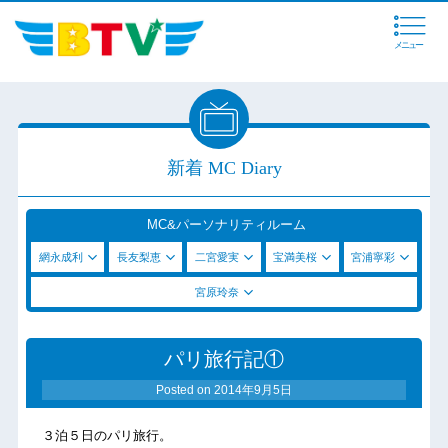
メニュー
新着 MC Diary
MC&パーソナリティルーム
網永成利
長友梨恵
二宮愛実
宝満美桜
宮浦寧彩
宮原玲奈
パリ旅行記①
Posted on
2014年9月5日
３泊５日のパリ旅行。