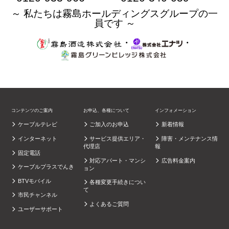
～ 私たちは霧島ホールディングスグループの一
員です ～
・
・
コンテンツのご案内
お申込、各種について
インフォメーション
ケーブルテレビ
ご加入のお申込
新着情報
インターネット
サービス提供エリア・
障害・メンテナンス情
代理店
報
固定電話
対応アパート・マンシ
広告料金案内
ケーブルプラスでんき
ョン
BTVモバイル
各種変更手続きについ
て
市民チャンネル
よくあるご質問
ユーザーサポート