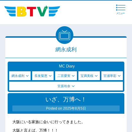
メニュー
網永成利
MC Diary
網永成利
長友梨恵
二宮愛実
宝満美桜
宮浦寧彩
宮原玲奈
いざ、万博へ！
Posted on
2025年8月5日
大阪にいる家族に会いに行ってきました。
大阪と言えば、万博！！！