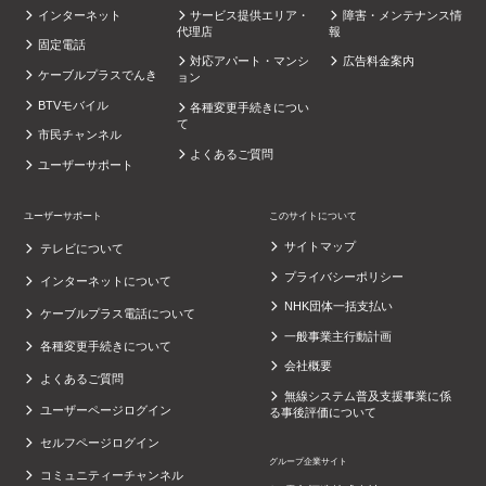
インターネット
サービス提供エリア・
障害・メンテナンス情
代理店
報
固定電話
対応アパート・マンシ
広告料金案内
ケーブルプラスでんき
ョン
BTVモバイル
各種変更手続きについ
て
市民チャンネル
よくあるご質問
ユーザーサポート
ユーザーサポート
このサイトについて
サイトマップ
テレビについて
プライバシーポリシー
インターネットについて
NHK団体一括支払い
ケーブルプラス電話について
一般事業主行動計画
各種変更手続きについて
会社概要
よくあるご質問
無線システム普及支援事業に係
ユーザーページログイン
る事後評価について
セルフページログイン
グループ企業サイト
コミュニティーチャンネル