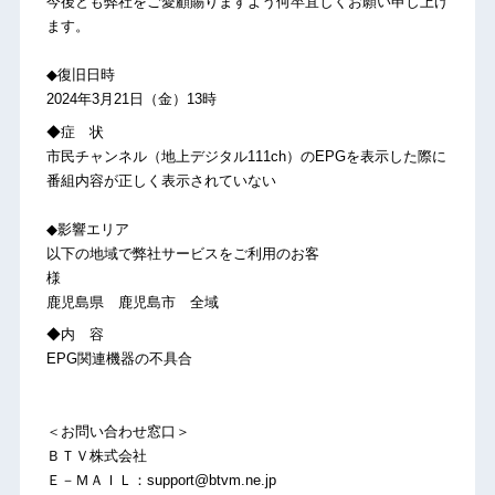
今後とも弊社をご愛顧賜りますよう何卒宜しくお願い申し上げ
ます。
◆復旧日時
2024年3月21日（金）13時
◆症 状
市民チャンネル（地上デジタル111ch）のEPGを表示した際に
番組内容が正しく表示されていない
◆影響エリア
以下の地域で弊社サービスをご利用のお客
様
鹿児島県 鹿児島市 全域
◆内 容
EPG関連機器の不具合
＜お問い合わせ窓口＞
ＢＴＶ株式会社
Ｅ－ＭＡＩＬ：support@btvm.ne.jp