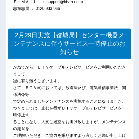
Ｅ－ＭＡＩＬ ： support@btvm.ne.jp
志布志局 ： 0120-933-966
2月29日実施【都城局】センター機器メ
ンテナンスに伴うサービス一時停止のお
知らせ
かねてから、ＢＴＶケーブルテレビサービスをご利用いただき
まして、
誠に有り難うございます。
さて、ＢＴＶ㈱においては、放送法及び、電気通信事業法、関
係法令等
で定められましたメンテナンスを実施することになりました。
つきましては、止むを得ずＢＴＶケーブルテレビサービスを一
時停止す
ることになり、大変ご迷惑をお掛け致しますが、メンテナンス
の趣旨を
ご理解いただき、ご協力を賜りますよう宜しくお願い申し上げ