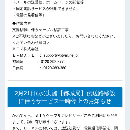
（メールの送受信、ホームページの閲覧等）
・固定電話サービスが利用できません。
（電話の発着信等）
◆作業内容
支障移転に伴うケーブル移設工事
※ご不明な点などがございましたら、お問い合わせください。
＜お問い合わせ窓口＞
ＢＴＶ株式会社
Ｅ－ＭＡＩＬ ： support@btvm.ne.jp
都城局 ： 0120-292-377
日南局 ： 0120-983-386
2月21日(水)実施【都城局】伝送路移設
に伴うサービス一時停止のお知らせ
かねてから、ＢＴＶケーブルテレビサービスをご利用いただき
まして、誠に有り難うございます。
さて、ＢＴＶ㈱においては、放送法及び、電気通信事業法、関