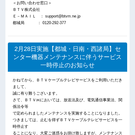
＜お問い合わせ窓口＞
ＢＴＶ株式会社
Ｅ－ＭＡＩＬ ： support@btvm.ne.jp
都城局 ： 0120-292-377
2月28日実施【都城・日南・西諸局】セ
ンター機器メンテナンスに伴うサービス
一時停止のお知らせ
かねてから、ＢＴＶケーブルテレビサービスをご利用いただき
まして、
誠に有り難うございます。
さて、ＢＴＶ㈱においては、放送法及び、電気通信事業法、関
係法令等
で定められましたメンテナンスを実施することになりました。
つきましては、止むを得ずＢＴＶケーブルテレビサービスを一
時停止す
ることになり、大変ご迷惑をお掛け致しますが、メンテナンス