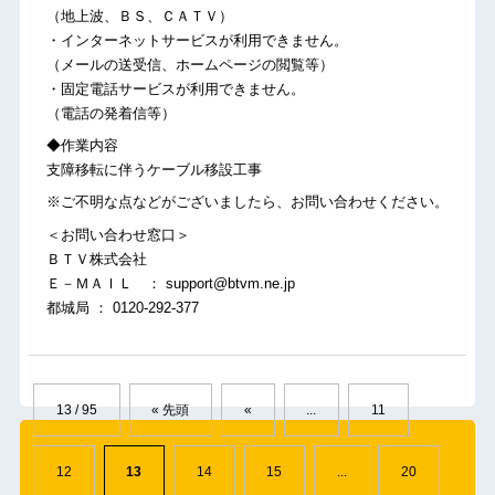
（地上波、ＢＳ、ＣＡＴＶ）
・インターネットサービスが利用できません。
（メールの送受信、ホームページの閲覧等）
・固定電話サービスが利用できません。
（電話の発着信等）
◆作業内容
支障移転に伴うケーブル移設工事
※ご不明な点などがございましたら、お問い合わせください。
＜お問い合わせ窓口＞
ＢＴＶ株式会社
Ｅ－ＭＡＩＬ ： support@btvm.ne.jp
都城局 ： 0120-292-377
13 / 95
« 先頭
«
...
11
12
13
14
15
...
20