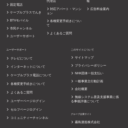
代理店
報
固定電話
対応アパート・マンシ
広告料金案内
ケーブルプラスでんき
ョン
BTVモバイル
各種変更手続きについ
て
市民チャンネル
よくあるご質問
ユーザーサポート
ユーザーサポート
このサイトについて
サイトマップ
テレビについて
プライバシーポリシー
インターネットについて
NHK団体一括支払い
ケーブルプラス電話について
一般事業主行動計画
各種変更手続きについて
会社概要
よくあるご質問
無線システム普及支援事業に係
ユーザーページログイン
る事後評価について
セルフページログイン
グループ企業サイト
コミュニティーチャンネル
霧島酒造株式会社