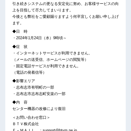
引き続きシステムの更なる安定化に努め、お客様サービスの向
上を目指して尽力してまいります。
今後とも弊社をご愛顧賜りますよう何卒宜しくお願い申し上げ
ます。
◆日 時
・2024年1月24日（水）9時頃～
◆症 状
・インターネットサービスが利用できません。
（メールの送受信、ホームページの閲覧等）
・固定電話サービスが利用できません。
（電話の発着信等）
◆影響エリア
・志布志市有明町の一部
・志布志市志布志町安楽の一部
◆内 容
センター機器の改修により復旧
＜お問い合わせ窓口＞
ＢＴＶ株式会社
Ｅ－ＭＡＩＬ ：support@btvm.ne.jp