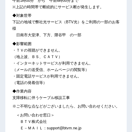
午前1時00分 から 午前6時00分まで
※上記の時間帯で断続的にサービス断が発生します。
◆対象世帯
下記の地域で弊社光サービス（BTV光）をご利用の一部のお客
様
日南市大堂津、下方、隈谷甲 の一部
◆影響範囲
・ＴＶの視聴ができません。
（地上波、ＢＳ、ＣＡＴＶ）
・インターネットサービスが利用できません。
（メールの送受信、ホームページの閲覧等）
・固定電話サービスが利用できません。
（電話の発着信等）
◆作業内容
支障移転に伴うケーブル移設工事
※ご不明な点などがございましたら、お問い合わせください。
＜お問い合わせ窓口＞
ＢＴＶ株式会社
Ｅ－ＭＡＩＬ：support@btvm.ne.jp