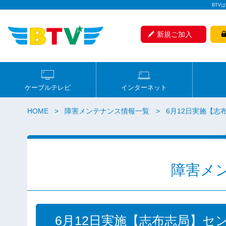
BTV
新規ご加入
ケーブルテレビ
インターネット
HOME
障害メンテナンス情報一覧
6月12日実施【
障害メ
6月12日実施【志布志局】