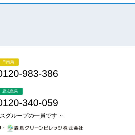
日南局
0120-983-386
鹿児島局
0120-340-059
スグループの一員です ～
・