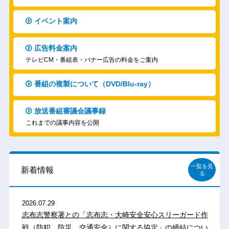
イベント案内
広告料金案内
テレビCM・番組表・バナー広告の料金をご案内
番組の複製について（DVD/Blu-ray）
放送番組審議会議事録
これまでの議事内容を公開
一覧を見
新着情報
る
2026.07.29
志布志警察署との「志布志・大崎安全安心スリーガード作
戦（防犯、防災、交通安全）に関する協定」の締結につい