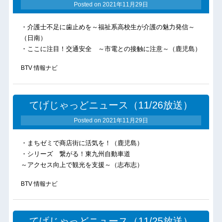
Posted on
2021年11月29日
・介護士不足に歯止めを～福祉系高校生が介護の魅力発信～
（日南）
・ここに注目！交通安全 ～市電との接触に注意～（鹿児島）
BTV 情報ナビ
てげじゃっどニュース（11/26放送）
Posted on
2021年11月29日
・まちゼミで商店街に活気を！（鹿児島）
・シリーズ 繋がる！東九州自動車道
～アクセス向上で観光を支援～（志布志）
BTV 情報ナビ
てげじゃっどニュース（11/25放送）