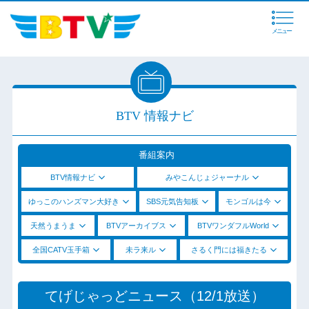
メニュー
BTV 情報ナビ
番組案内
BTV情報ナビ
みやこんじょジャーナル
ゆっこのハンズマン大好き
SBS元気告知板
モンゴルは今
天然うまうま
BTVアーカイブス
BTVワンダフルWorld
全国CATV玉手箱
未ラ来ル
さるく門には福きたる
てげじゃっどニュース（12/1放送）