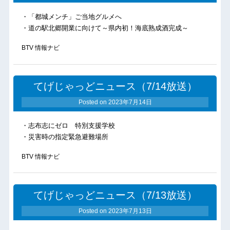
・「都城メンチ」ご当地グルメへ
・道の駅北郷開業に向けて～県内初！海底熟成酒完成～
BTV 情報ナビ
てげじゃっどニュース（7/14放送）
Posted on
2023年7月14日
・志布志にゼロ 特別支援学校
・災害時の指定緊急避難場所
BTV 情報ナビ
てげじゃっどニュース（7/13放送）
Posted on
2023年7月13日