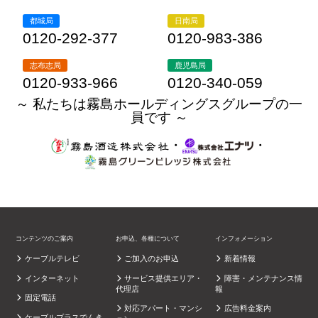
都城局
日南局
0120-292-377
0120-983-386
志布志局
鹿児島局
0120-933-966
0120-340-059
～ 私たちは霧島ホールディングスグループの一
員です ～
・
・
コンテンツのご案内
お申込、各種について
インフォメーション
ケーブルテレビ
ご加入のお申込
新着情報
インターネット
サービス提供エリア・
障害・メンテナンス情
代理店
報
固定電話
対応アパート・マンシ
広告料金案内
ケーブルプラスでんき