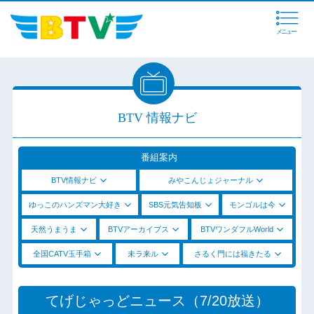
メニュー
BTV 情報ナビ
番組案内
BTV情報ナビ
みやこんじょジャーナル
ゆっこのハンズマン大好き
SBS元気告知板
モンゴルは今
天然うまうま
BTVアーカイブス
BTVワンダフルWorld
全国CATV玉手箱
未ラ来ル
さるく門には福きたる
てげじゃっどニュース（7/20放送）