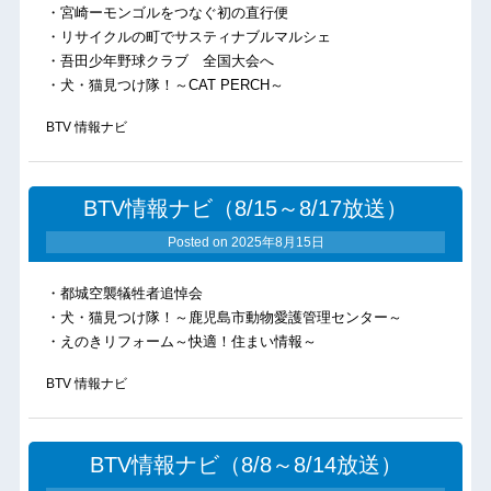
・宮崎ーモンゴルをつなぐ初の直行便
・リサイクルの町でサスティナブルマルシェ
・吾田少年野球クラブ 全国大会へ
・犬・猫見つけ隊！～CAT PERCH～
BTV 情報ナビ
BTV情報ナビ（8/15～8/17放送）
Posted on
2025年8月15日
・都城空襲犠牲者追悼会
・犬・猫見つけ隊！～鹿児島市動物愛護管理センター～
・えのきリフォーム～快適！住まい情報～
BTV 情報ナビ
BTV情報ナビ（8/8～8/14放送）