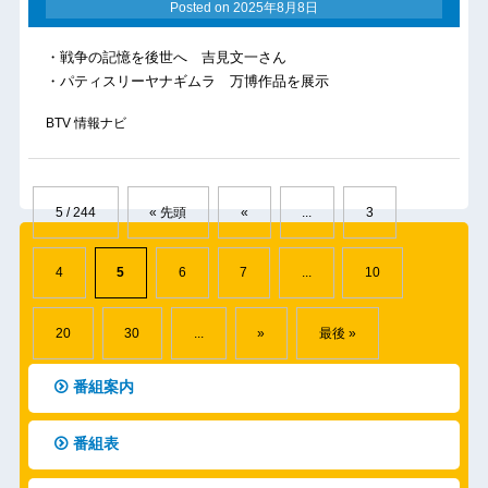
Posted on
2025年8月8日
・戦争の記憶を後世へ 吉見文一さん
・パティスリーヤナギムラ 万博作品を展示
BTV 情報ナビ
5 / 244
« 先頭
«
...
3
4
5
6
7
...
10
20
30
...
»
最後 »
番組案内
番組表