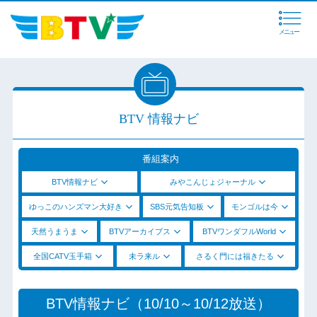
メニュー
BTV 情報ナビ
番組案内
BTV情報ナビ
みやこんじょジャーナル
ゆっこのハンズマン大好き
SBS元気告知板
モンゴルは今
天然うまうま
BTVアーカイブス
BTVワンダフルWorld
全国CATV玉手箱
未ラ来ル
さるく門には福きたる
BTV情報ナビ（10/10～10/12放送）