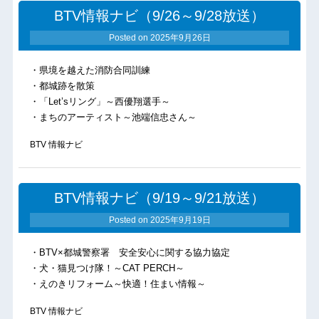
BTV情報ナビ（9/26～9/28放送）
Posted on
2025年9月26日
・県境を越えた消防合同訓練
・都城跡を散策
・「Let’sリング」～西優翔選手～
・まちのアーティスト～池端信忠さん～
BTV 情報ナビ
BTV情報ナビ（9/19～9/21放送）
Posted on
2025年9月19日
・BTV×都城警察署 安全安心に関する協力協定
・犬・猫見つけ隊！～CAT PERCH～
・えのきリフォーム～快適！住まい情報～
BTV 情報ナビ