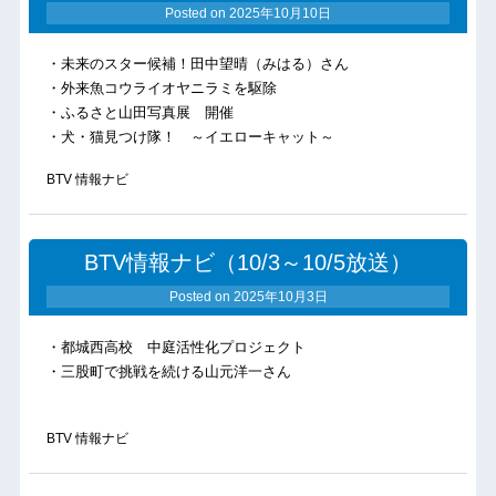
Posted on
2025年10月10日
・未来のスター候補！田中望晴（みはる）さん
・外来魚コウライオヤニラミを駆除
・ふるさと山田写真展 開催
・犬・猫見つけ隊！ ～イエローキャット～
BTV 情報ナビ
BTV情報ナビ（10/3～10/5放送）
Posted on
2025年10月3日
・都城西高校 中庭活性化プロジェクト
・三股町で挑戦を続ける山元洋一さん
BTV 情報ナビ