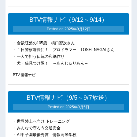
BTV情報ナビ（9/12～9/14）
Posted on
2025年9月12日
・食欲旺盛の105歳 橋口蜜次さん
・１日警察署長に！ プロドラマー TOSHI NAGAIさん
・一人で担う伝統の和紙作り
・犬・猫見つけ隊！ ～あんじゅりあん～
BTV 情報ナビ
BTV情報ナビ（9/5～9/7放送）
Posted on
2025年9月5日
・世界陸上へ向け トレーニング
・みんなで守ろう交通安全
・AI甲子園最優秀賞 情報高等学校