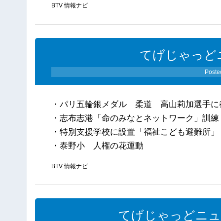
BTV 情報ナビ
てげじゃっどニ
Poste
・パリ五輪銀メダル 柔道 高山莉加選手
・志布志港「命のみなとネットワーク」訓練
・特別支援学校に設置「福祉こども避難所」
・泰野小 人権の花運動
BTV 情報ナビ
てげじゃっどニュー