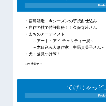
Poste
・霧島酒造 今シーズンの芋焼酎仕込み
・自作の杖で特許取得！！久保寺玲さん
・まちのアーティスト
～アート・アイ チャリティー展～
～木目込み人形作家 中馬貴美子さん～
・犬・猫見つけ隊！
BTV 情報ナビ
てげじゃっどニ
Poste