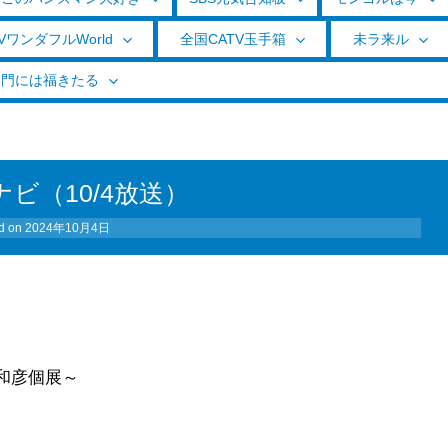
VワンダフルWorld
全国CATV玉手箱
未ラ来ル
く門には福きたる
ナビ（10/4放送）
d on
2024年10月4日
川和彦個展～