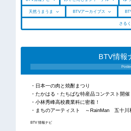
天然うまうま
BTVアーカイブス
BT
さる
BTV情報
Poste
・日本一の肉と焼酎まつり
・たかはる・たちばな特産品コンテスト開催
・小林秀峰高校農業科に密着！
・まちのアーティスト ～RainMan 五十
BTV 情報ナビ