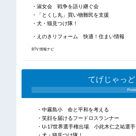
・淑女会 戦争を語り継ぐ会
・「とくし丸」買い物難民を支援
・犬・猫見つけ隊！
・えのきリフォーム 快適！住まい情報
BTV 情報ナビ
てげじゃっど
Post
・中霧島小 命と平和を考える
・笑顔を届けるフードロスランナー
・U-17世界選手権出場 小此木仁之祐選手
・犬・猫見つけ隊！