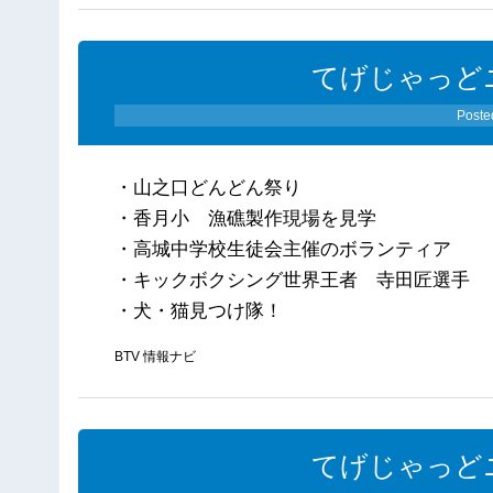
てげじゃっどニ
Poste
・山之口どんどん祭り
・香月小 漁礁製作現場を見学
・高城中学校生徒会主催のボランティア
・キックボクシング世界王者 寺田匠選手
・犬・猫見つけ隊！
BTV 情報ナビ
てげじゃっどニ