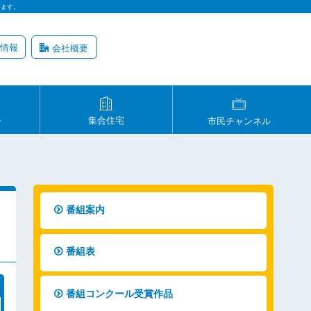
います。
情報
会社概要
ル
集合住宅
市民チャンネル
番組案内
番組表
番組コンクール受賞作品