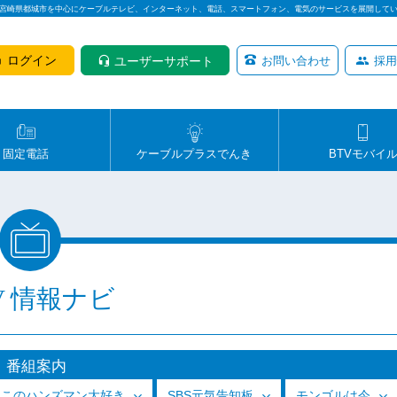
は宮崎県都城市を中心にケーブルテレビ、インターネット、電話、スマートフォン、電気のサービスを展開して
ログイン
ユーザーサポート
お問い合わせ
採用
固定電話
ケーブルプラスでんき
BTVモバイ
V 情報ナビ
番組案内
っこのハンズマン大好き
SBS元気告知板
モンゴルは今