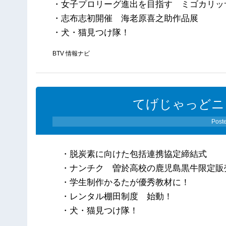
・女子プロリーグ進出を目指す ミゴカリッ
・志布志初開催 海老原喜之助作品展
・犬・猫見つけ隊！
BTV 情報ナビ
てげじゃっどニ
Post
・脱炭素に向けた包括連携協定締結式
・ナンチク 曽於高校の鹿児島黒牛限定販
・学生制作かるたが優秀教材に！
・レンタル棚田制度 始動！
・犬・猫見つけ隊！