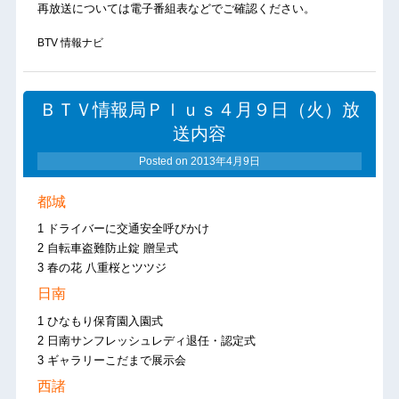
再放送については電子番組表などでご確認ください。
BTV 情報ナビ
ＢＴＶ情報局Ｐｌｕｓ４月９日（火）放
送内容
Posted on
2013年4月9日
都城
1 ドライバーに交通安全呼びかけ
2 自転車盗難防止錠 贈呈式
3 春の花 八重桜とツツジ
日南
1 ひなもり保育園入園式
2 日南サンフレッシュレディ退任・認定式
3 ギャラリーこだまで展示会
西諸