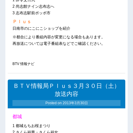
2 尚志館ナイン志布志へ
3 志布志駅前ポッポ市
Ｐｌｕｓ
日南市のにこにこショップを紹介
※都合により番組内容が変更になる場合もあります。
再放送については電子番組表などでご確認ください。
BTV 情報ナビ
ＢＴＶ情報局Ｐｌｕｓ３月３０日（土）
放送内容
Posted on
2013年3月30日
都城
1 都城もちお桜まつり
2 さくら福男・さくら福女