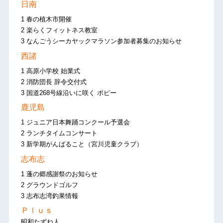
日南
1 春の植木市開催
2 楽らくフィットネス教室
3 なんごうシーカヤックマラソン参加者募集のお知らせ
西諸
1 高原小学校 始業式
2 消防団長 辞令交付式
3 国道268号線沿いに咲く ポピー
鹿児島
1 ジュニア日本舞踊コンクール予選会
2 ランチタイムコンサート
3 新学期がんばること（宮川児童クラブ）
志布志
1 蓬の郷感謝祭のお知らせ
2 グラウンドゴルフ
3 志布志湾釣果情報
Ｐｌｕｓ
昭和たずね人