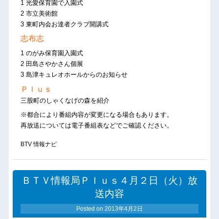
1 光愛保育園で入園式
2 市立美術館
3 東町内会お達者クラブ開講式
志布志
1 のがみ保育園入園式
2 田島さやかさん個展
3 島津キュレオホールからのお知らせ
Ｐｌｕｓ
三股町のしゃくなげの森を紹介
※都合により番組内容が変更になる場合もあります。
再放送については電子番組表などでご確認ください。
BTV 情報ナビ
ＢＴＶ情報局Ｐｌｕｓ４月２日（火）放
送内容
Posted on
2013年4月2日