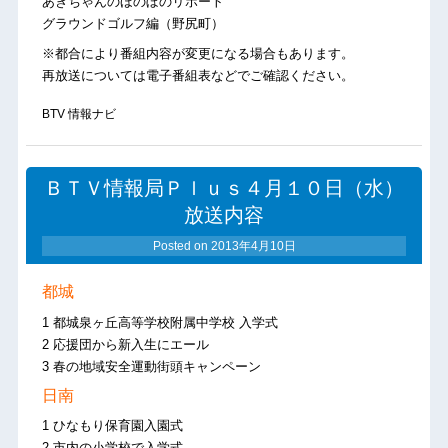
あきちゃんのほのぼのリポート
グラウンドゴルフ編（野尻町）
※都合により番組内容が変更になる場合もあります。
再放送については電子番組表などでご確認ください。
BTV 情報ナビ
ＢＴＶ情報局Ｐｌｕｓ４月１０日（水）
放送内容
Posted on
2013年4月10日
都城
1 都城泉ヶ丘高等学校附属中学校 入学式
2 応援団から新入生にエール
3 春の地域安全運動街頭キャンペーン
日南
1 ひなもり保育園入園式
2 市内の小学校で入学式