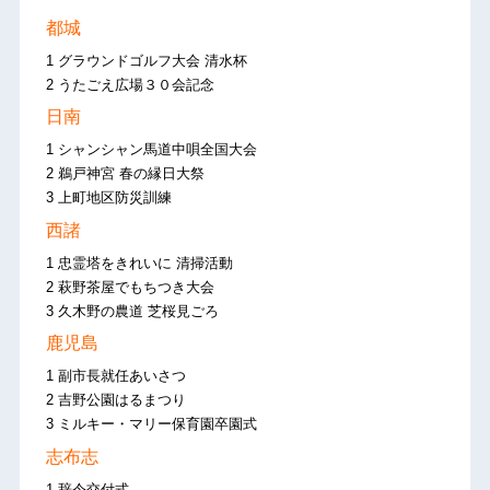
都城
1 グラウンドゴルフ大会 清水杯
2 うたごえ広場３０会記念
日南
1 シャンシャン馬道中唄全国大会
2 鵜戸神宮 春の縁日大祭
3 上町地区防災訓練
西諸
1 忠霊塔をきれいに 清掃活動
2 萩野茶屋でもちつき大会
3 久木野の農道 芝桜見ごろ
鹿児島
1 副市長就任あいさつ
2 吉野公園はるまつり
3 ミルキー・マリー保育園卒園式
志布志
1 辞令交付式