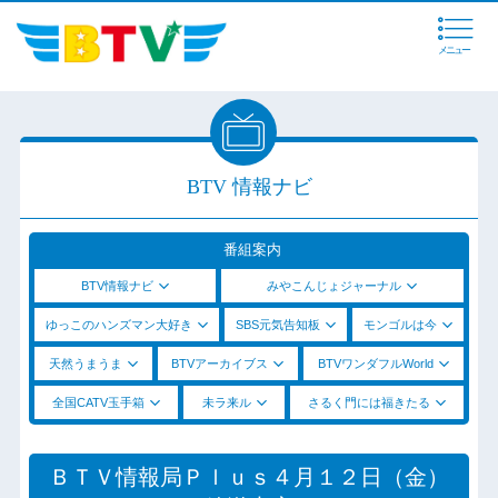
メニュー
BTV 情報ナビ
番組案内
BTV情報ナビ
みやこんじょジャーナル
ゆっこのハンズマン大好き
SBS元気告知板
モンゴルは今
天然うまうま
BTVアーカイブス
BTVワンダフルWorld
全国CATV玉手箱
未ラ来ル
さるく門には福きたる
ＢＴＶ情報局Ｐｌｕｓ４月１２日（金）