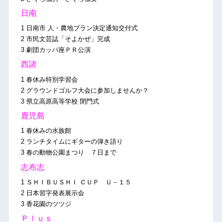
日南
1 日南市 人・農地プラン決定通知交付式
2 市民文芸誌「そよかぜ」完成
3 劇団カッパ座ＰＲ公演
西諸
1 春休み特別学習会
2 グラウンドゴルフ大会に参加しませんか？
3 県立高原高等学校 閉門式
鹿児島
1 春休みの水族館
2 ランチタイムにギターの弾き語り
3 春の動物公園まつり ７日まで
志布志
1 ＳＨＩＢＵＳＨＩ ＣＵＰ Ｕ－１５
2 日本習字発表展示会
3 香花園のツツジ
Ｐｌｕｓ