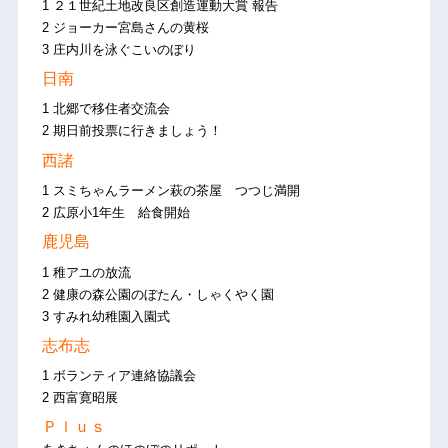
1 ２１世紀土地改良区創造運動大賞 報告
2 ジョーカー宮島さんの黄桜
3 庄内川を泳ぐこいのぼり
日南
1 北郷で移住者交流会
2 期日前投票に行きましょう！
西諸
1 スミちゃんラーメン萩の茶屋 つつじ満開
2 広原小1年生 給食開始
鹿児島
1 稚アユの放流
2 健康の森公園のぼたん・しゃくやく園
3 すみれ幼稚園入園式
志布志
1 ボランティア連絡協議会
2 西富寛昭展
Ｐｌｕｓ