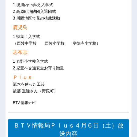
1 後川内中学校 入学式
2 高原町消防団入退団式
3 川間地区で花の植栽活動
鹿児島
1 特集！入学式
（西陵中学校 西陵小学校 皇徳寺小学校）
志布志
1 泰野小学校入学式
2 児童へ交通安全お守り贈呈
Ｐｌｕｓ
流木を使った工芸
後藤 重隆さん（野尻町）
BTV 情報ナビ
ＢＴＶ情報局Ｐｌｕｓ４月６日（土）放
送内容