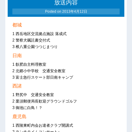
放送内容
Posted on
2013年4月12日
都城
1 西岳地区交流拠点施設 落成式
2 警察犬嘱託書交付式
3 椎八重公園つつじまつり
日南
1 飫肥自主料理教室
2 北郷小中学校 交通安全教室
3 富士急行スケート部日南キャンプ
西諸
1 野尻中 交通安全教室
2 栗須郵便局長歓迎グラウンドゴルフ
3 御池に白鳥！？
鹿児島
1 西陵東町内会お達者クラブ開講式
2 ランチタイムコンサート♪