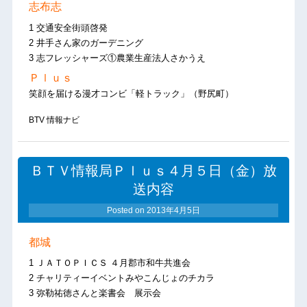
志布志
1 交通安全街頭啓発
2 井手さん家のガーデニング
3 志フレッシャーズ①農業生産法人さかうえ
Ｐｌｕｓ
笑顔を届ける漫才コンビ「軽トラック」（野尻町）
BTV 情報ナビ
ＢＴＶ情報局Ｐｌｕｓ４月５日（金）放
送内容
Posted on
2013年4月5日
都城
1 ＪＡＴＯＰＩＣＳ ４月郡市和牛共進会
2 チャリティーイベントみやこんじょのチカラ
3 弥勒祐徳さんと楽書会 展示会