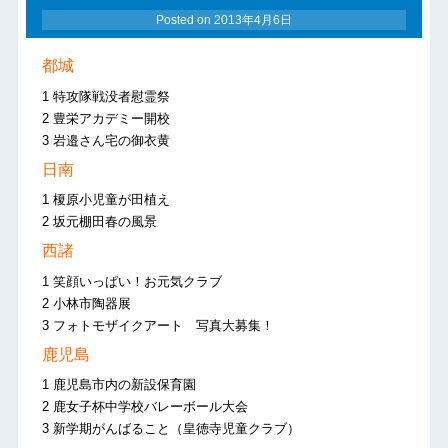
Posted on
2013年4月6日
都城
1 特攻隊戦没者慰霊祭
2 豊栄アカデミー開校
3 岩邉さん宅の御衣黄
日南
1 榎原小児童が田植え
2 坂元棚田春の風景
西諸
1 笑顔いっぱい！お元気クラブ
2 小林市陶器展
3 フォトモザイクアート 写真大募集！
鹿児島
1 鹿児島市内の新設保育園
2 鹿女子杯中学校バレーボール大会
3 新学期がんばること（皇徳寺児童クラブ）