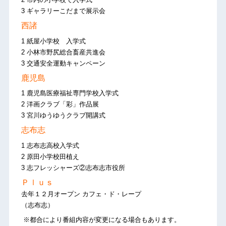
3 ギャラリーこだまで展示会
西諸
1 紙屋小学校 入学式
2 小林市野尻総合畜産共進会
3 交通安全運動キャンペーン
鹿児島
1 鹿児島医療福祉専門学校入学式
2 洋画クラブ「彩」作品展
3 宮川ゆうゆうクラブ開講式
志布志
1 志布志高校入学式
2 原田小学校田植え
3 志フレッシャーズ②志布志市役所
Ｐｌｕｓ
去年１２月オープン カフェ・ド・レープ
（志布志）
※都合により番組内容が変更になる場合もあります。