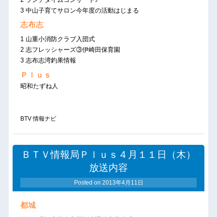
3 中山子育てサロン今年度の活動はじまる
志布志
1 山重小消防クラブ入団式
2 志フレッシャーズ③伊崎田保育園
3 志布志湾釣果情報
Ｐｌｕｓ
昭和たずね人
BTV 情報ナビ
ＢＴＶ情報局Ｐｌｕｓ４月１１日（木）
放送内容
Posted on
2013年4月11日
都城