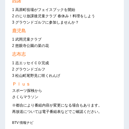
西諸
1 高原町役場がフェイスブックを開始
2 のじり放課後児童クラブ 春休み！料理をしよう
3 グラウンドゴルフに参加しませんか？
鹿児島
1 武岡児童クラブ
2 慈眼寺公園の菜の花
志布志
1 志エッセイＣＤ完成
2 グラウンドゴルフ
3 松山町尾野見に咲くれんげ
Ｐｌｕｓ
スポーツ探検から
さくらマラソン
※都合により番組内容が変更になる場合もあります。
再放送については電子番組表などでご確認ください。
BTV 情報ナビ