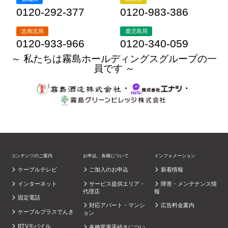
0120-292-377
0120-983-386
志布志局
鹿児島局
0120-933-966
0120-340-059
～ 私たちは霧島ホールディングスグループの一
員です ～
・
・
コンテンツのご案内
お申込、各種について
インフォメーション
ケーブルテレビ
ご加入のお申込
新着情報
インターネット
サービス提供エリア・
障害・メンテナンス情
代理店
報
固定電話
対応アパート・マンシ
広告料金案内
ケーブルプラスでんき
ョン
BTVモバイル
各種変更手続きについ