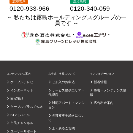
志布志局
鹿児島局
0120-933-966
0120-340-059
～ 私たちは霧島ホールディングスグループの一
員です ～
・
・
コンテンツのご案内
お申込、各種について
インフォメーション
ケーブルテレビ
ご加入のお申込
新着情報
インターネット
サービス提供エリア・
障害・メンテナンス情
代理店
報
固定電話
対応アパート・マンシ
広告料金案内
ケーブルプラスでんき
ョン
BTVモバイル
各種変更手続きについ
て
市民チャンネル
よくあるご質問
ユーザーサポート