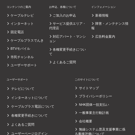
コンテンツのご案内
お申込、各種について
インフォメーション
ケーブルテレビ
ご加入のお申込
新着情報
インターネット
サービス提供エリア・
障害・メンテナンス情
代理店
報
固定電話
対応アパート・マンシ
広告料金案内
ケーブルプラスでんき
ョン
BTVモバイル
各種変更手続きについ
て
市民チャンネル
よくあるご質問
ユーザーサポート
ユーザーサポート
このサイトについて
サイトマップ
テレビについて
プライバシーポリシー
インターネットについて
NHK団体一括支払い
ケーブルプラス電話について
一般事業主行動計画
各種変更手続きについて
会社概要
よくあるご質問
無線システム普及支援事業に係
ユーザーページログイン
る事後評価について