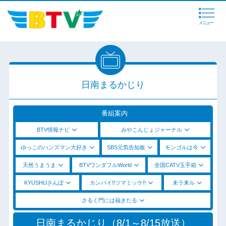
メニュー
日南まるかじり
番組案内
BTV情報ナビ
みやこんじょジャーナル
ゆっこのハンズマン大好き
SBS元気告知板
モンゴルは今
天然うまうま
BTVワンダフルWorld
全国CATV玉手箱
KYUSHUさんぽ
カンパイ!!ツマミッケ!!
未ラ来ル
さるく門には福きたる
日南まるかじり（8/1～8/15放送）