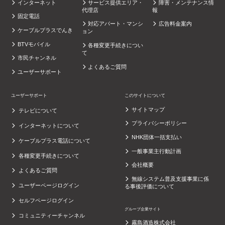
インターネット
サービス提供エリア・
障害・メンテナンス情
代理店
報
固定電話
対応アパート・マンシ
広告料金案内
ケーブルプラスでんき
ョン
BTVモバイル
各種変更手続きについ
て
市民チャンネル
よくあるご質問
ユーザーサポート
ユーザーサポート
このサイトについて
サイトマップ
テレビについて
プライバシーポリシー
インターネットについて
NHK団体一括支払い
ケーブルプラス電話について
一般事業主行動計画
各種変更手続きについて
会社概要
よくあるご質問
無線システム普及支援事業に係
ユーザーページログイン
る事後評価について
セルフページログイン
グループ企業サイト
コミュニティーチャンネル
霧島酒造株式会社