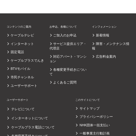
コンテンツのご案内
お申込、各種について
インフォメーション
ケーブルテレビ
ご加入のお申込
新着情報
インターネット
サービス提供エリア・
障害・メンテナンス情
代理店
報
固定電話
対応アパート・マンシ
広告料金案内
ケーブルプラスでんき
ョン
BTVモバイル
各種変更手続きについ
て
市民チャンネル
よくあるご質問
ユーザーサポート
ユーザーサポート
このサイトについて
サイトマップ
テレビについて
プライバシーポリシー
インターネットについて
NHK団体一括支払い
ケーブルプラス電話について
一般事業主行動計画