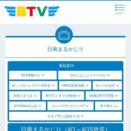
メニュー
日南まるかじり
番組案内
BTV情報ナビ
みやこんじょジャーナル
ゆっこのハンズマン大好き
SBS元気告知板
モンゴルは今
天然うまうま
BTVワンダフルWorld
全国CATV玉手箱
KYUSHUさんぽ
カンパイ!!ツマミッケ!!
未ラ来ル
さるく門には福きたる
日南まるかじり（4/1～4/15放送）