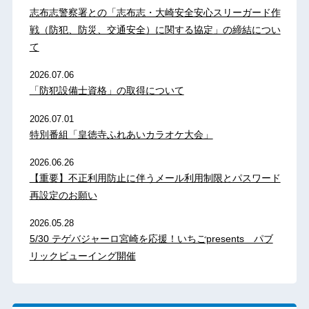
志布志警察署との「志布志・大崎安全安心スリーガード作
戦（防犯、防災、交通安全）に関する協定」の締結につい
て
2026.07.06
「防犯設備士資格」の取得について
2026.07.01
特別番組「皇徳寺ふれあいカラオケ大会」
2026.06.26
【重要】不正利用防止に伴うメール利用制限とパスワード
再設定のお願い
2026.05.28
5/30 テゲバジャーロ宮崎を応援！いちごpresents パブ
リックビューイング開催