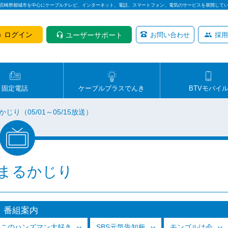
は宮崎県都城市を中心にケーブルテレビ、インターネット、電話、スマートフォン、電気のサービスを展開して
ログイン
ユーザーサポート
お問い合わせ
採用
固定電話
ケーブルプラスでんき
BTVモバイ
じり（05/01～05/15放送）
まるかじり
番組案内
っこのハンズマン大好き
SBS元気告知板
モンゴルは今