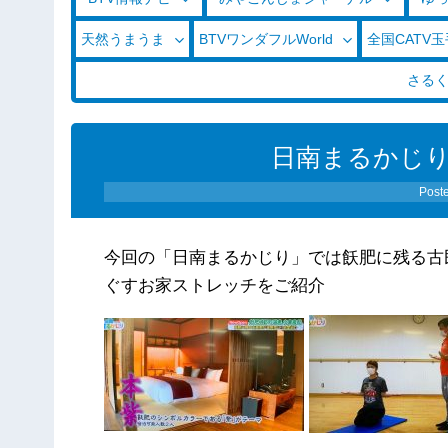
天然うまうま
BTVワンダフルWorld
全国CATV
さる
日南まるかじり（0
Post
今回の「日南まるかじり」では飫肥に残る古
ぐすお家ストレッチをご紹介