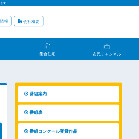
います。
情報
会社概要
ル
集合住宅
市民チャンネル
番組案内
番組表
番組コンクール受賞作品