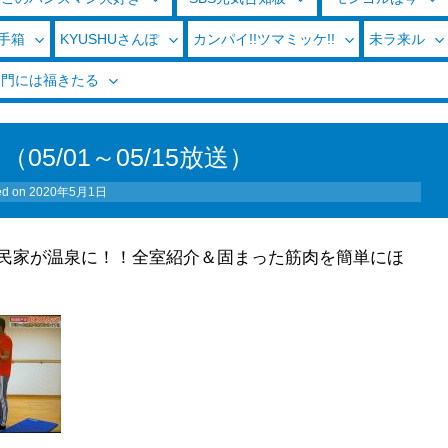
玉手箱
KYUSHUさんぽ
カンパイ!!ツマミッケ!!
未ラ来ル
く門には福きたる
5/01～05/15放送）
ed on
2020年5月1日
民家が温泉に！！全室紹介＆固まった筋肉を簡単にほ