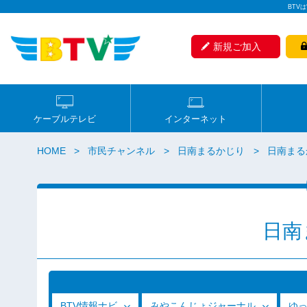
BTV
新規ご加入
ケーブルテレビ
インターネット
HOME
市民チャンネル
日南まるかじり
日南まるか
日南
BTV情報ナビ
みやこんじょジャーナル
ゆ