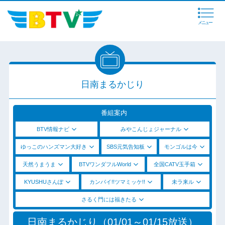
メニュー
日南まるかじり
番組案内
BTV情報ナビ
みやこんじょジャーナル
ゆっこのハンズマン大好き
SBS元気告知板
モンゴルは今
天然うまうま
BTVワンダフルWorld
全国CATV玉手箱
KYUSHUさんぽ
カンパイ!!ツマミッケ!!
未ラ来ル
さるく門には福きたる
日南まるかじり（01/01～01/15放送）