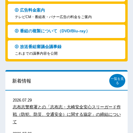
広告料金案内
テレビCM・番組表・バナー広告の料金をご案内
番組の複製について（DVD/Blu-ray）
放送番組審議会議事録
これまでの議事内容を公開
一覧を見
新着情報
る
2026.07.29
志布志警察署との「志布志・大崎安全安心スリーガード作
戦（防犯、防災、交通安全）に関する協定」の締結につい
て