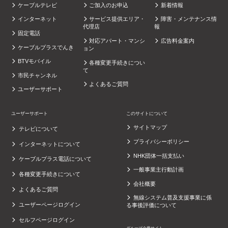
ケーブルテレビ
ご加入のお申込
新着情報
インターネット
サービス提供エリア・
障害・メンテナンス情
代理店
報
固定電話
対応アパート・マンシ
広告料金案内
ケーブルプラスでんき
ョン
BTVモバイル
各種変更手続きについ
て
市民チャンネル
よくあるご質問
ユーザーサポート
ユーザーサポート
このサイトについて
サイトマップ
テレビについて
プライバシーポリシー
インターネットについて
NHK団体一括支払い
ケーブルプラス電話について
一般事業主行動計画
各種変更手続きについて
会社概要
よくあるご質問
無線システム普及支援事業に係
ユーザーページログイン
る事後評価について
セルフページログイン