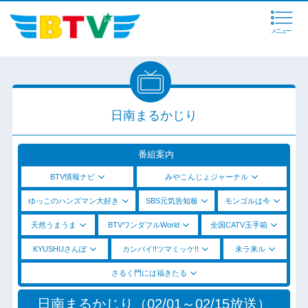
メニュー
日南まるかじり
番組案内
BTV情報ナビ
みやこんじょジャーナル
ゆっこのハンズマン大好き
SBS元気告知板
モンゴルは今
天然うまうま
BTVワンダフルWorld
全国CATV玉手箱
KYUSHUさんぽ
カンパイ!!ツマミッケ!!
未ラ来ル
さるく門には福きたる
日南まるかじり（02/01～02/15放送）