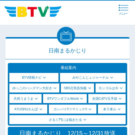
メニュー
日南まるかじり
番組案内
BTV情報ナビ
みやこんじょジャーナル
ゆっこのハンズマン大好き
SBS元気告知板
モンゴルは今
天然うまうま
BTVワンダフルWorld
全国CATV玉手箱
KYUSHUさんぽ
カンパイ!!ツマミッケ!!
未ラ来ル
さるく門には福きたる
日南まるかじり 12/15～12/31放送