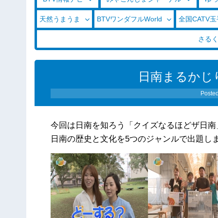
天然うまうま
BTVワンダフルWorld
全国CATV
さる
日南まるかじり 
Poste
今回は日南を知ろう「クイズなるほどザ日南
日南の歴史と文化を5つのジャンルで出題し