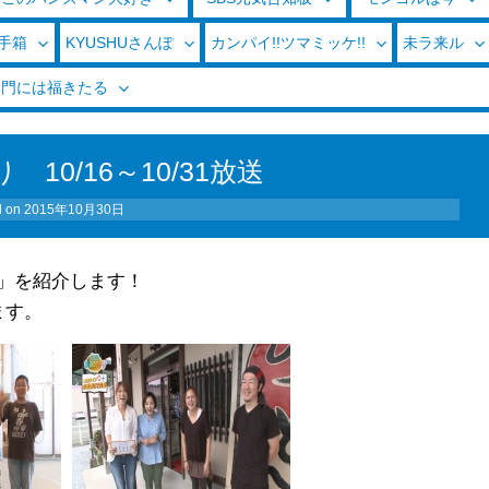
玉手箱
KYUSHUさんぽ
カンパイ!!ツマミッケ!!
未ラ来ル
く門には福きたる
10/16～10/31放送
d on
2015年10月30日
」を紹介します！
ます。