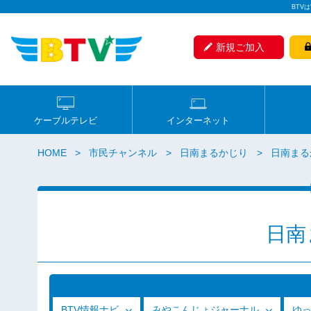
BTV
新規ご加入
ケーブルテレビ
インターネット
HOME
市民チャンネル
日南まるかじり
日南まるか
日南
BTV情報ナビ
みやこんじょジャーナル
ゆ