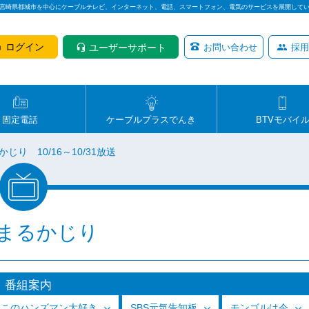
は宮崎県都城市を中心にケーブルテレビ、インターネット、電話、スマートフォン、電気のサービスを展開して
ログイン
ユーザーサポート
お問い合わせ
採用
固定電話
ケーブルプラスでんき
BTVモバイ
じり 10/16～10/31放送
まるかじり
番組案内
っこのハンズマン大好き
SBS元気告知板
モンゴルは今