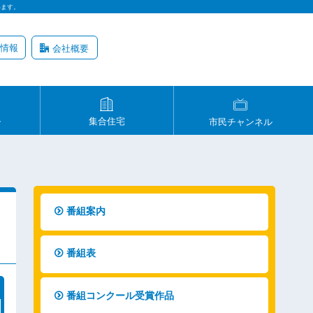
います。
情報
会社概要
ル
集合住宅
市民チャンネル
番組案内
番組表
番組コンクール受賞作品