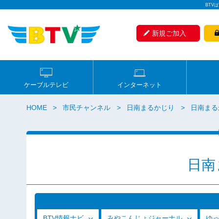
BTV
新規ご加入
ケーブルテレビ
インターネット
HOME
市民チャンネル
日南まるかじり
日南まるか
日南
BTV情報ナビ
みやこんじょジャーナル
ゆ