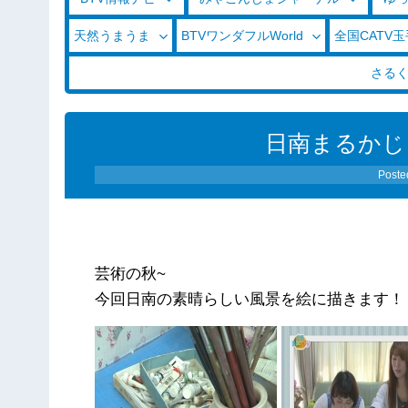
天然うまうま
BTVワンダフルWorld
全国CATV
さる
日南まるかじり 
Poste
芸術の秋~
今回日南の素晴らしい風景を絵に描きます！