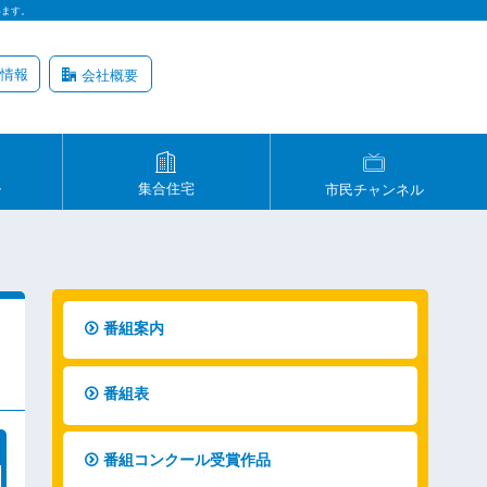
います。
情報
会社概要
ル
集合住宅
市民チャンネル
番組案内
番組表
番組コンクール受賞作品