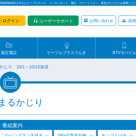
は宮崎県都城市を中心にケーブルテレビ、インターネット、電話、スマートフォン、電気のサービスを展開して
ログイン
ユーザーサポート
お問い合わせ
採用
固定電話
ケーブルプラスでんき
BTVモバイ
じり 10/1～10/15放送
まるかじり
番組案内
っこのハンズマン大好き
SBS元気告知板
モンゴルは今