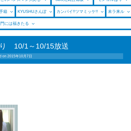
玉手箱
KYUSHUさんぽ
カンパイ!!ツマミッケ!!
未ラ来ル
く門には福きたる
10/1～10/15放送
d on
2015年10月7日