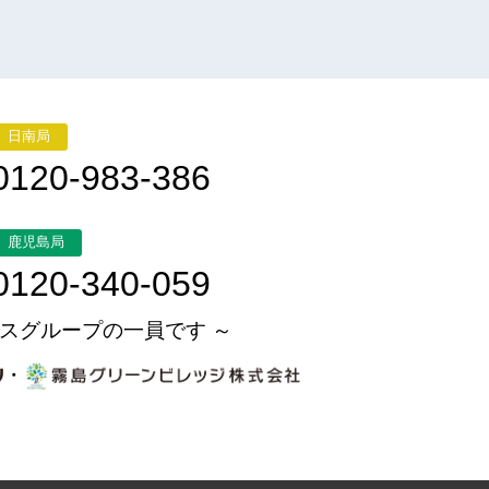
日南局
0120-983-386
鹿児島局
0120-340-059
スグループの一員です ～
・