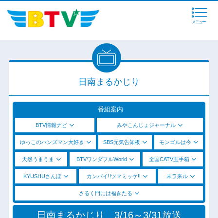
メニュー
日南まるかじり
番組案内
BTV情報ナビ
みやこんじょジャーナル
ゆっこのハンズマン大好き
SBS元気告知板
モンゴルは今
天然うまうま
BTVワンダフルWorld
全国CATV玉手箱
KYUSHUさんぽ
カンパイ!!ツマミッケ!!
未ラ来ル
さるく門には福きたる
日南まるかじり 3/16～3/31放送