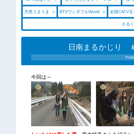
天然うまうま
BTVワンダフルWorld
全国CATV
さる
日南まるかじり ＃2
Post
今回は～