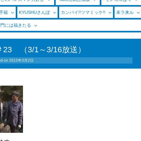
玉手箱
KYUSHUさんぽ
カンパイ!!ツマミッケ!!
未ラ来ル
く門には福きたる
3 （3/1～3/16放送）
ed on
2015年3月2日