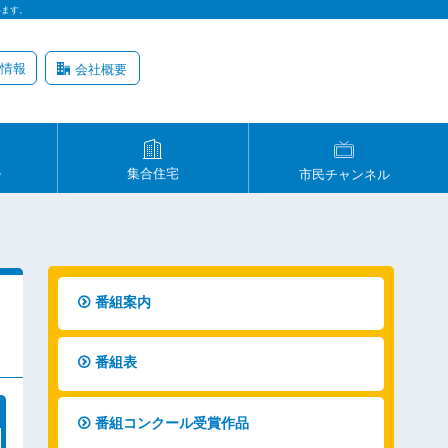
います。
情報
会社概要
ル
集合住宅
市民チャンネル
番組案内
番組表
番組コンクール受賞作品