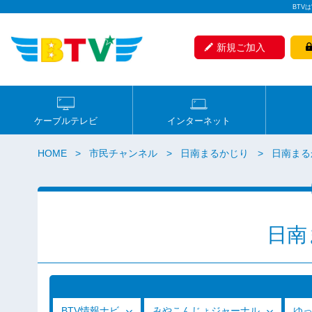
BTV
新規ご加入
ケーブルテレビ
インターネット
HOME
市民チャンネル
日南まるかじり
日南まる
日南
BTV情報ナビ
みやこんじょジャーナル
ゆ