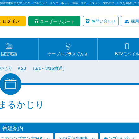
は宮崎県都城市を中心にケーブルテレビ、インターネット、電話、スマートフォン、電気のサービスを展開して
ログイン
ユーザーサポート
お問い合わせ
採用
固定電話
ケーブルプラスでんき
BTVモバイ
かじり ＃23 （3/1～3/16放送）
まるかじり
番組案内
っこのハンズマン大好き
SBS元気告知板
モンゴルは今