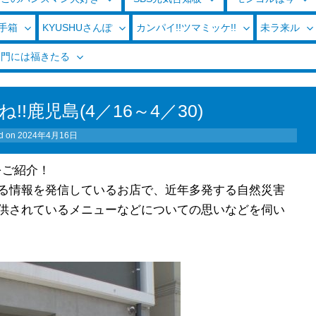
玉手箱
KYUSHUさんぽ
カンパイ!!ツマミッケ!!
未ラ来ル
く門には福きたる
!鹿児島(4／16～4／30)
d on
2024年4月16日
花をご紹介！
る情報を発信しているお店で、近年多発する自然災害
供されているメニューなどについての思いなどを伺い