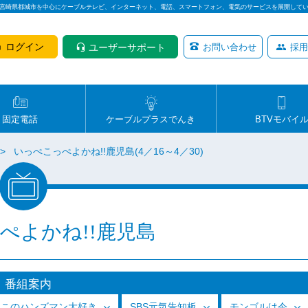
は宮崎県都城市を中心にケーブルテレビ、インターネット、電話、スマートフォン、電気のサービスを展開して
ログイン
ユーザーサポート
お問い合わせ
採用
固定電話
ケーブルプラスでんき
BTVモバイ
いっぺこっぺよかね!!鹿児島(4／16～4／30)
ぺよかね!!鹿児島
番組案内
っこのハンズマン大好き
SBS元気告知板
モンゴルは今