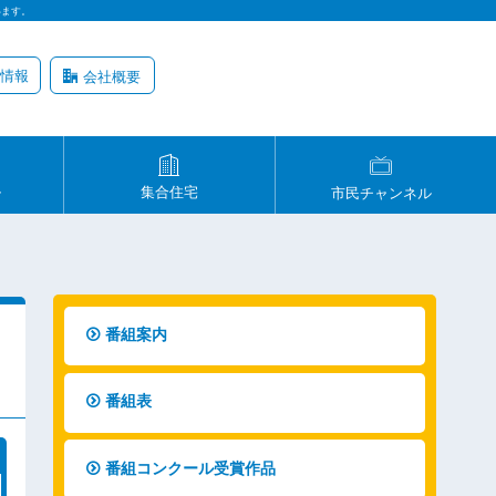
います。
情報
会社概要
ル
集合住宅
市民チャンネル
番組案内
番組表
番組コンクール受賞作品