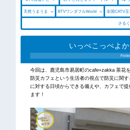
天然うまうま
BTVワンダフルWorld
全国CATV
さる
いっぺこっぺよかね!
Poste
今回は、鹿児島市易居町のcafe+zakka 茶
防災カフェという生活者の視点で防災に関す
に対する日頃からできる備えや、カフェで提
ます！