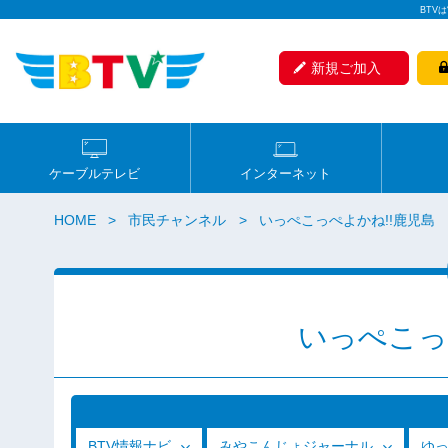
BTV
新規ご加入
ケーブルテレビ
インターネット
HOME
市民チャンネル
いっぺこっぺよかね!!鹿児島
いっぺこっ
BTV情報ナビ
みやこんじょジャーナル
ゆ