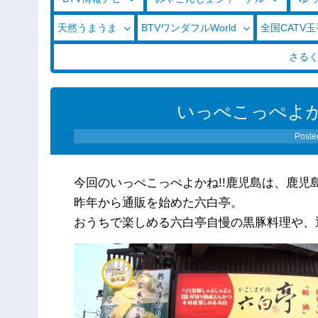
天然うまうま
BTVワンダフルWorld
全国CATV
さる
いっぺこっぺよかね!
Poste
今回のいっぺこっぺよかね!!鹿児島は、鹿児
昨年から通販を始めた六白亭。
おうちで楽しめる六白亭自慢の黒豚料理や、