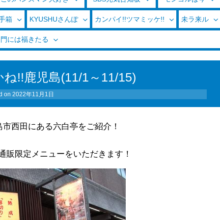
玉手箱
KYUSHUさんぽ
カンパイ!!ツマミッケ!!
未ラ来ル
く門には福きたる
!鹿児島(11/1～11/15)
d on
2022年11月1日
島市西田にある六白亭をご紹介！
通販限定メニューをいただきます！