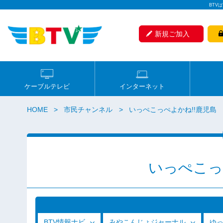
BTV
新規ご加入
ケーブルテレビ
インターネット
HOME
市民チャンネル
いっぺこっぺよかね!!鹿児島
いっぺこっ
BTV情報ナビ
みやこんじょジャーナル
ゆ