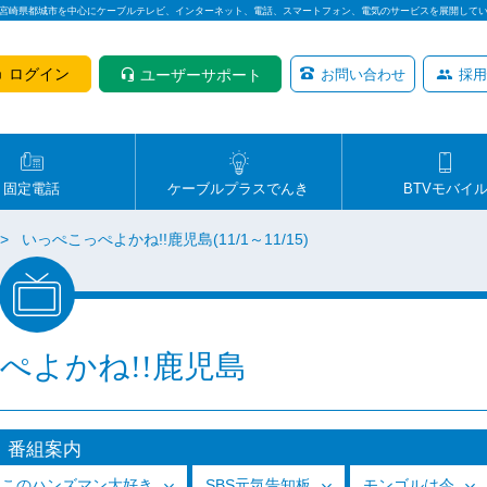
は宮崎県都城市を中心にケーブルテレビ、インターネット、電話、スマートフォン、電気のサービスを展開して
ログイン
ユーザーサポート
お問い合わせ
採用
固定電話
ケーブルプラスでんき
BTVモバイ
いっぺこっぺよかね!!鹿児島(11/1～11/15)
ぺよかね!!鹿児島
番組案内
っこのハンズマン大好き
SBS元気告知板
モンゴルは今