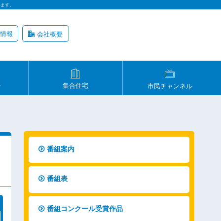
います。
情報
会社概要
ル
集合住宅
市民チャンネル
番組案内
番組表
番組コンクール受賞作品