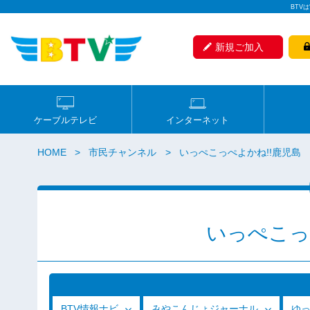
BTV
新規ご加入
ケーブルテレビ
インターネット
HOME
市民チャンネル
いっぺこっぺよかね!!鹿児島
いっぺこっ
BTV情報ナビ
みやこんじょジャーナル
ゆ