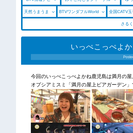
天然うまうま
BTVワンダフルWorld
全国CATV
さる
いっぺこっぺよかね！
Poste
今回のいっぺこっぺよかね鹿児島は満月の屋
オプシアミスミ「満月の屋上ビアガーデン」