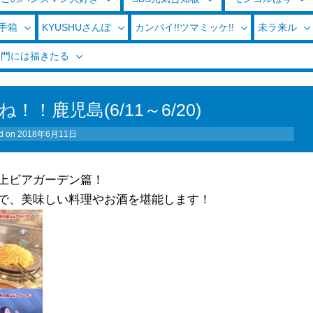
玉手箱
KYUSHUさんぽ
カンパイ!!ツマミッケ!!
未ラ来ル
く門には福きたる
！鹿児島(6/11～6/20)
d on
2018年6月11日
上ビアガーデン篇！
で、美味しい料理やお酒を堪能します！