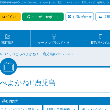
は宮崎県都城市を中心にケーブルテレビ、インターネット、電話、スマートフォン、電気のサービスを展開して
ログイン
ユーザーサポート
お問い合わせ
採用
固定電話
ケーブルプラスでんき
BTVモバイ
いっぺこっぺよかね！！鹿児島(6/11～6/20)
ぺよかね!!鹿児島
番組案内
っこのハンズマン大好き
SBS元気告知板
モンゴルは今