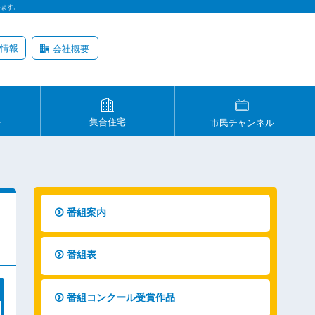
います。
情報
会社概要
ル
集合住宅
市民チャンネル
番組案内
番組表
番組コンクール受賞作品