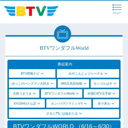
メニュー
BTVワンダフルWorld
番組案内
BTV情報ナビ
みやこんじょジャーナル
ゆっこのハンズマン大好き
SBS元気告知板
モンゴルは今
天然うまうま
BTVワンダフルWorld
全国CATV玉手箱
KYUSHUさんぽ
カンパイ!!ツマミッケ!!
未ラ来ル
さるく門には福きたる
BTVワンダフルWORLD （6/16～6/30）