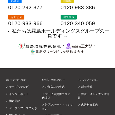
都城局
日南局
0120-292-377
0120-983-386
志布志局
鹿児島局
0120-933-966
0120-340-059
～ 私たちは霧島ホールディングスグループの一
員です ～
・
・
コンテンツのご案内
お申込、各種について
インフォメーション
ケーブルテレビ
ご加入のお申込
新着情報
インターネット
サービス提供エリア・
障害・メンテナンス情
代理店
報
固定電話
対応アパート・マンシ
広告料金案内
ケーブルプラスでんき
ョン