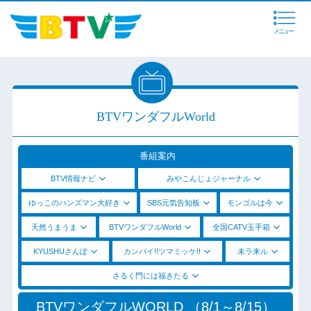
メニュー
BTVワンダフルWorld
番組案内
BTV情報ナビ
みやこんじょジャーナル
ゆっこのハンズマン大好き
SBS元気告知板
モンゴルは今
天然うまうま
BTVワンダフルWorld
全国CATV玉手箱
KYUSHUさんぽ
カンパイ!!ツマミッケ!!
未ラ来ル
さるく門には福きたる
BTVワンダフルWORLD （8/1～8/15）