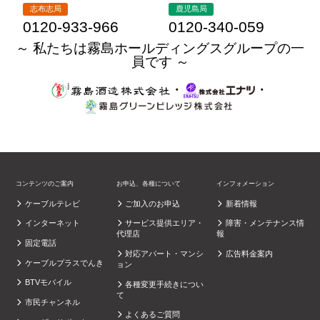
志布志局
鹿児島局
0120-933-966
0120-340-059
～ 私たちは霧島ホールディングスグループの一
員です ～
・
・
コンテンツのご案内
お申込、各種について
インフォメーション
ケーブルテレビ
ご加入のお申込
新着情報
インターネット
サービス提供エリア・
障害・メンテナンス情
代理店
報
固定電話
対応アパート・マンシ
広告料金案内
ケーブルプラスでんき
ョン
BTVモバイル
各種変更手続きについ
て
市民チャンネル
よくあるご質問