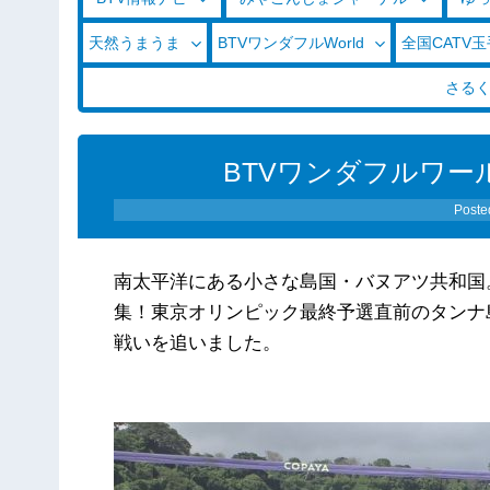
天然うまうま
BTVワンダフルWorld
全国CATV
さる
BTVワンダフルワール
Poste
南太平洋にある小さな島国・バヌアツ共和国
集！東京オリンピック最終予選直前のタンナ
戦いを追いました。