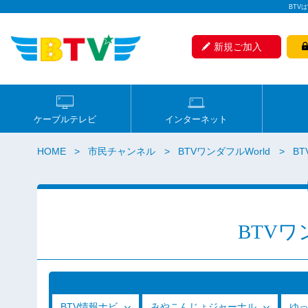
BTV
新規ご加入
ケーブルテレビ
インターネット
HOME
市民チャンネル
BTVワンダフルWorld
B
BTVワ
BTV情報ナビ
みやこんじょジャーナル
ゆ