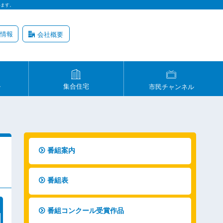
います。
情報
会社概要
ル
集合住宅
市民チャンネル
番組案内
番組表
番組コンクール受賞作品