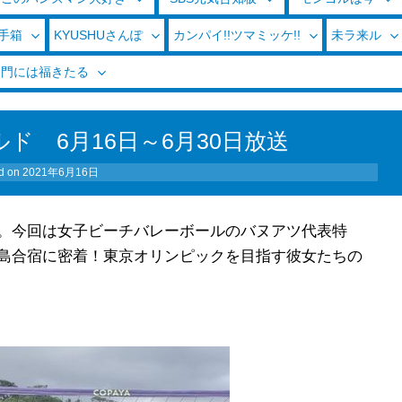
玉手箱
KYUSHUさんぽ
カンパイ!!ツマミッケ!!
未ラ来ル
く門には福きたる
ド 6月16日～6月30日放送
d on
2021年6月16日
。今回は女子ビーチバレーボールのバヌアツ代表特
島合宿に密着！東京オリンピックを目指す彼女たちの