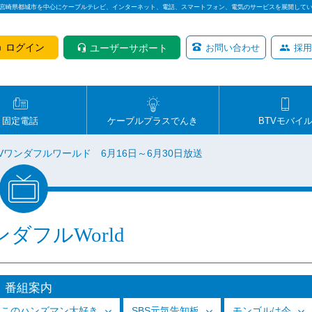
は宮崎県都城市を中心にケーブルテレビ、インターネット、電話、スマートフォン、電気のサービスを展開して
ログイン
ユーザーサポート
お問い合わせ
採用
固定電話
ケーブルプラスでんき
BTVモバイ
TVワンダフルワールド 6月16日～6月30日放送
ンダフルWorld
番組案内
っこのハンズマン大好き
SBS元気告知板
モンゴルは今