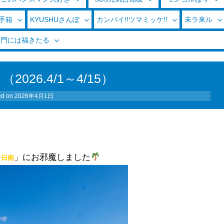
玉手箱
KYUSHUさんぽ
カンパイ!!ツマミッケ!!
未ラ来ル
く門には福きたる
026.4/1～4/15）
ed on
2026年4月1日
」にお邪魔しました
ン日南