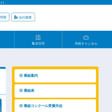
います。
情報
会社概要
ル
集合住宅
市民チャンネル
番組案内
番組表
番組コンクール受賞作品