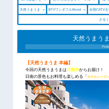
天然うまうま
BTVワンダフルWorld
全国CATV
さる
天然うまうま（2
Post
【天然うまうま 本編】
今回の天然うまうまは
日南市
からお届け！
日南の景色もお料理も楽しめる「
ホテルシーズ