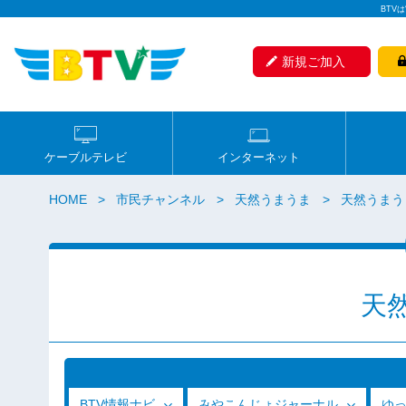
BTV
新規ご加入
ケーブルテレビ
インターネット
HOME
市民チャンネル
天然うまうま
天然うまうま（
天
BTV情報ナビ
みやこんじょジャーナル
ゆ