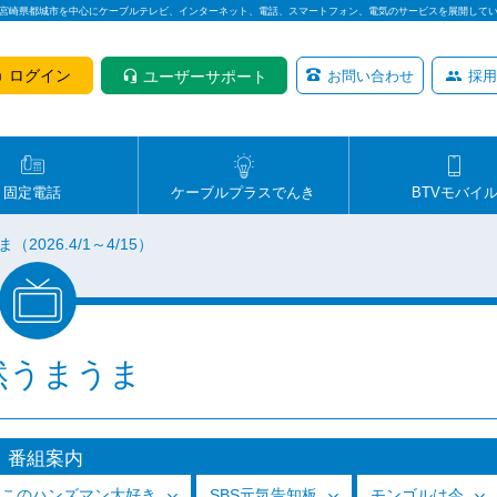
は宮崎県都城市を中心にケーブルテレビ、インターネット、電話、スマートフォン、電気のサービスを展開して
ログイン
ユーザーサポート
お問い合わせ
採用
固定電話
ケーブルプラスでんき
BTVモバイ
2026.4/1～4/15）
然うまうま
番組案内
っこのハンズマン大好き
SBS元気告知板
モンゴルは今