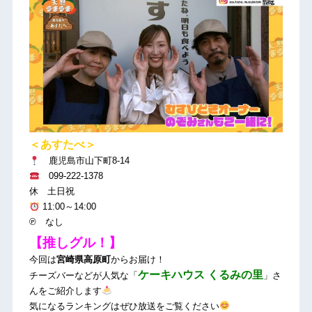
＜あすたべ＞
鹿児島市山下町8-14
099-222-1378
休 土日祝
11:00～14:00
℗ なし
【推しグル！】
今回は
宮崎県高原町
からお届け！
ケーキハウス くるみの里
チーズバーなどが人気な「
」さ
んをご紹介します
気になるランキングはぜひ放送をご覧ください