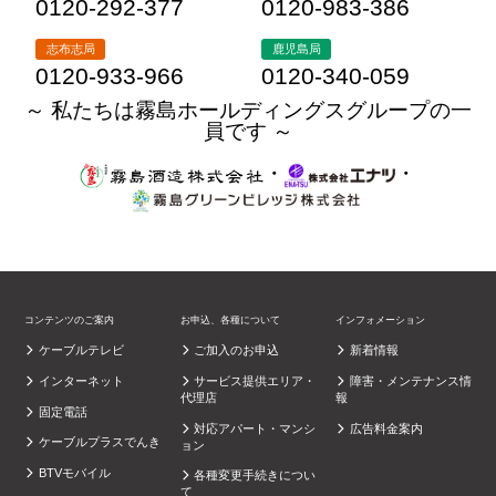
0120-292-377
0120-983-386
志布志局
鹿児島局
0120-933-966
0120-340-059
～ 私たちは霧島ホールディングスグループの一
員です ～
・
・
コンテンツのご案内
お申込、各種について
インフォメーション
ケーブルテレビ
ご加入のお申込
新着情報
インターネット
サービス提供エリア・
障害・メンテナンス情
代理店
報
固定電話
対応アパート・マンシ
広告料金案内
ケーブルプラスでんき
ョン
BTVモバイル
各種変更手続きについ
て