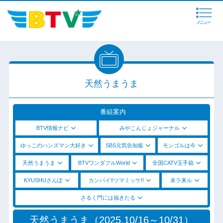
メニュー
天然うまうま
番組案内
BTV情報ナビ
みやこんじょジャーナル
ゆっこのハンズマン大好き
SBS元気告知板
モンゴルは今
天然うまうま
BTVワンダフルWorld
全国CATV玉手箱
KYUSHUさんぽ
カンパイ!!ツマミッケ!!
未ラ来ル
さるく門には福きたる
天然うまうま（2025.10/16～10/31）