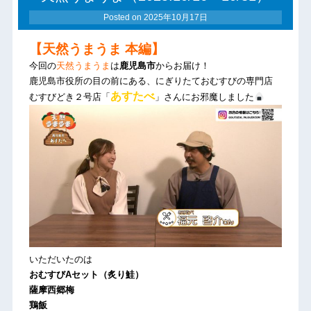
Posted on
2025年10月17日
【天然うまうま 本編】
今回の
天然うまうま
は
鹿児島市
からお届け！
鹿児島市役所の目の前にある、にぎりたておむすびの専門店
あすたべ
むすびどき２号店「
」さんにお邪魔しました
いただいたのは
おむすびAセット（炙り鮭）
薩摩西郷梅
鶏飯