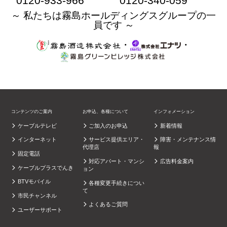
0120-933-966
0120-340-059
～ 私たちは霧島ホールディングスグループの一
員です ～
・
・
コンテンツのご案内
お申込、各種について
インフォメーション
ケーブルテレビ
ご加入のお申込
新着情報
インターネット
サービス提供エリア・
障害・メンテナンス情
代理店
報
固定電話
対応アパート・マンシ
広告料金案内
ケーブルプラスでんき
ョン
BTVモバイル
各種変更手続きについ
て
市民チャンネル
よくあるご質問
ユーザーサポート