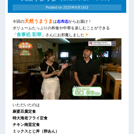
Posted on
2025年9月16日
天然うまうま
今回の
は
志布志
からお届け！
ボリュームたっぷりの和食や中華を楽しむことができる
食事処 彩華
「
」さんにお邪魔しました
いただいたのは
麻婆豆腐定食
特大海老フライ定食
チキン南蛮定食
ミックスとじ丼（卵あん）