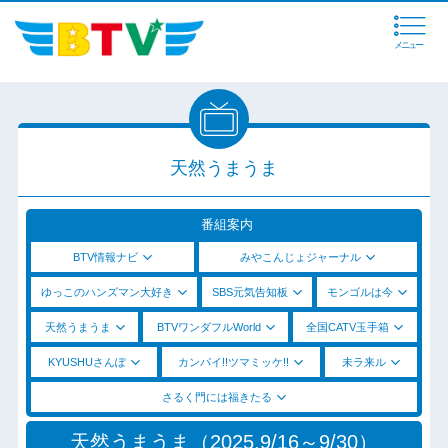
メニュー
天然うまうま
番組案内
BTV情報ナビ
みやこんじょジャーナル
ゆっこのハンズマン大好き
SBS元気告知板
モンゴルは今
天然うまうま
BTVワンダフルWorld
全国CATV玉手箱
KYUSHUさんぽ
カンパイ!!ツマミッケ!!
未ラ来ル
さるく門には福きたる
天然うまうま（2025.9/16～9/30）