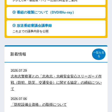
テレビCM・番組表・バナー広告の料金をご案内
番組の複製について（DVD/Blu-ray）
放送番組審議会議事録
これまでの議事内容を公開
一覧を見
新着情報
る
2026.07.29
志布志警察署との「志布志・大崎安全安心スリーガード作
戦（防犯、防災、交通安全）に関する協定」の締結につい
て
2026.07.06
「防犯設備士資格」の取得について