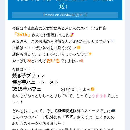
送）
Posted on
2024年10月16日
今回は鹿児島市の天文館にあるおいものスイーツ専門店
「3515」
さんにお邪魔しました
みなさん、このお店のお名前なんと読むかわかりますか？
正解は・・・ぜひ番組をご覧ください
店内も明るく、とてもかわいらしかったです
おいも
やっぱり
秋
といえば
ですよね～
今回は・・・
焼き芋ブリュレ
焼き芋ハニートースト
3515芋パフェ
を頂きましたよ～
おいもがねっとりしっとりしていて、とっても
うまうま
でした
～！！
どれもおいしくて、そして
SNS映え
抜群のスイーツでした
この３つのスイーツ以外にも「3515」さんでは、たくさんの
おいもスイーツがありました！
テイクアウトやオンラインでも購入することができるんです