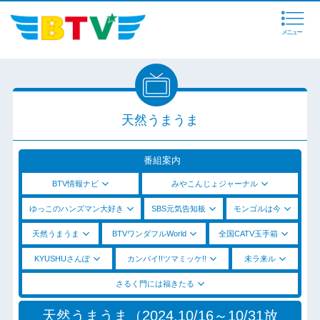
メニュー
天然うまうま
番組案内
BTV情報ナビ
みやこんじょジャーナル
ゆっこのハンズマン大好き
SBS元気告知板
モンゴルは今
天然うまうま
BTVワンダフルWorld
全国CATV玉手箱
KYUSHUさんぽ
カンパイ!!ツマミッケ!!
未ラ来ル
さるく門には福きたる
天然うまうま（2024.10/16～10/31放