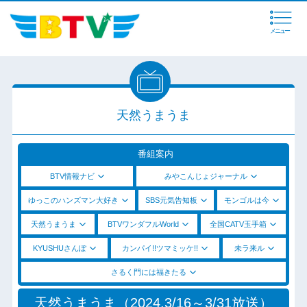
メニュー
天然うまうま
番組案内
BTV情報ナビ
みやこんじょジャーナル
ゆっこのハンズマン大好き
SBS元気告知板
モンゴルは今
天然うまうま
BTVワンダフルWorld
全国CATV玉手箱
KYUSHUさんぽ
カンパイ!!ツマミッケ!!
未ラ来ル
さるく門には福きたる
天然うまうま（2024.3/16～3/31放送）