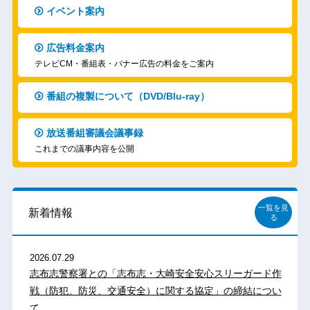
イベント案内
広告料金案内
テレビCM・番組表・バナー広告の料金をご案内
番組の複製について（DVD/Blu-ray）
放送番組審議会議事録
これまでの議事内容を公開
一覧を見
新着情報
る
2026.07.29
志布志警察署との「志布志・大崎安全安心スリーガード作
戦（防犯、防災、交通安全）に関する協定」の締結につい
て