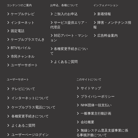
コンテンツのご案内
お申込、各種について
インフォメーション
ケーブルテレビ
ご加入のお申込
新着情報
インターネット
サービス提供エリア・
障害・メンテナンス情
代理店
報
固定電話
対応アパート・マンシ
広告料金案内
ケーブルプラスでんき
ョン
BTVモバイル
各種変更手続きについ
て
市民チャンネル
よくあるご質問
ユーザーサポート
ユーザーサポート
このサイトについて
サイトマップ
テレビについて
プライバシーポリシー
インターネットについて
NHK団体一括支払い
ケーブルプラス電話について
一般事業主行動計画
各種変更手続きについて
会社概要
よくあるご質問
無線システム普及支援事業に係
ユーザーページログイン
る事後評価について