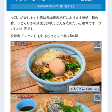
Posted on
2021年3月11日
今回ご紹介しますお店は都城市吉尾町にあります麺処 日向
香。
うどん好きの店主が讃岐うどんを広めたいと都城でオープ
ンしたお店です。
視聴者プレゼント お好きなうどん一杯ｘ5名様