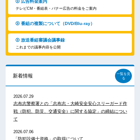
広告料金案内
テレビCM・番組表・バナー広告の料金をご案内
番組の複製について（DVD/Blu-ray）
放送番組審議会議事録
これまでの議事内容を公開
一覧を見
新着情報
る
2026.07.29
志布志警察署との「志布志・大崎安全安心スリーガード作
戦（防犯、防災、交通安全）に関する協定」の締結につい
て
2026.07.06
「防犯設備士資格」の取得について