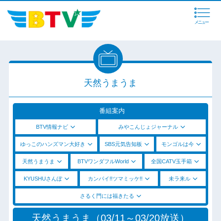
メニュー
天然うまうま
番組案内
BTV情報ナビ
みやこんじょジャーナル
ゆっこのハンズマン大好き
SBS元気告知板
モンゴルは今
天然うまうま
BTVワンダフルWorld
全国CATV玉手箱
KYUSHUさんぽ
カンパイ!!ツマミッケ!!
未ラ来ル
さるく門には福きたる
天然うまうま（03/11～03/20放送）