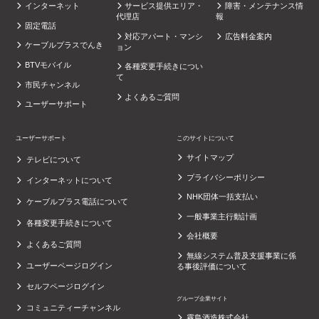
インターネット
サービス提供エリア・
障害・メンテナンス情
代理店
報
固定電話
対応アパート・マンシ
広告料金案内
ケーブルプラスでんき
ョン
BTVモバイル
各種変更手続きについ
て
市民チャンネル
よくあるご質問
ユーザーサポート
ユーザーサポート
このサイトについて
サイトマップ
テレビについて
プライバシーポリシー
インターネットについて
NHK団体一括支払い
ケーブルプラス電話について
一般事業主行動計画
各種変更手続きについて
会社概要
よくあるご質問
無線システム普及支援事業に係
ユーザーページログイン
る事後評価について
セルフページログイン
グループ企業サイト
コミュニティーチャンネル
霧島酒造株式会社