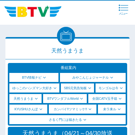
メニュー
天然うまうま
番組案内
BTV情報ナビ
みやこんじょジャーナル
ゆっこのハンズマン大好き
SBS元気告知板
モンゴルは今
天然うまうま
BTVワンダフルWorld
全国CATV玉手箱
KYUSHUさんぽ
カンパイ!!ツマミッケ!!
未ラ来ル
さるく門には福きたる
天然うまうま（04/21～04/30放送