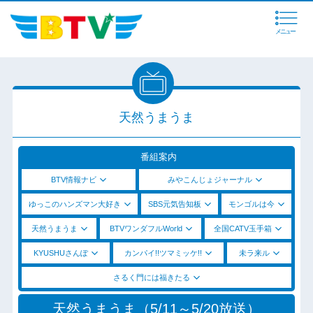
メニュー
天然うまうま
番組案内
BTV情報ナビ
みやこんじょジャーナル
ゆっこのハンズマン大好き
SBS元気告知板
モンゴルは今
天然うまうま
BTVワンダフルWorld
全国CATV玉手箱
KYUSHUさんぽ
カンパイ!!ツマミッケ!!
未ラ来ル
さるく門には福きたる
天然うまうま（5/11～5/20放送）