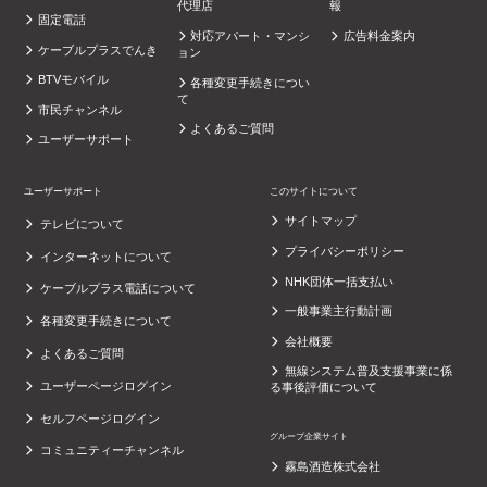
代理店
報
固定電話
対応アパート・マンシ
広告料金案内
ケーブルプラスでんき
ョン
BTVモバイル
各種変更手続きについ
て
市民チャンネル
よくあるご質問
ユーザーサポート
ユーザーサポート
このサイトについて
サイトマップ
テレビについて
プライバシーポリシー
インターネットについて
NHK団体一括支払い
ケーブルプラス電話について
一般事業主行動計画
各種変更手続きについて
会社概要
よくあるご質問
無線システム普及支援事業に係
ユーザーページログイン
る事後評価について
セルフページログイン
グループ企業サイト
コミュニティーチャンネル
霧島酒造株式会社