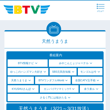
メニュー
天然うまうま
番組案内
BTV情報ナビ
みやこんじょジャーナル
ゆっこのハンズマン大好き
SBS元気告知板
モンゴルは今
天然うまうま
BTVワンダフルWorld
全国CATV玉手箱
KYUSHUさんぽ
カンパイ!!ツマミッケ!!
未ラ来ル
さるく門には福きたる
天然うまうま（3/21～3/31放送）