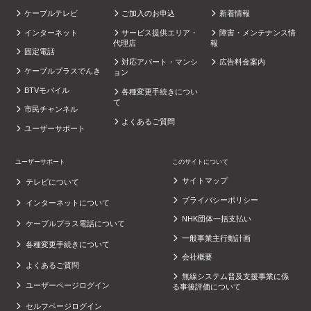
ケーブルテレビ
ご加入のお申込
新着情報
インターネット
サービス提供エリア・
障害・メンテナンス情
代理店
報
固定電話
対応アパート・マンシ
広告料金案内
ケーブルプラスでんき
ョン
BTVモバイル
各種変更手続きについ
て
市民チャンネル
よくあるご質問
ユーザーサポート
ユーザーサポート
このサイトについて
サイトマップ
テレビについて
プライバシーポリシー
インターネットについて
NHK団体一括支払い
ケーブルプラス電話について
一般事業主行動計画
各種変更手続きについて
会社概要
よくあるご質問
無線システム普及支援事業に係
ユーザーページログイン
る事後評価について
セルフページログイン