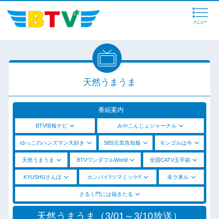
メニュー
天然うまうま
番組案内
BTV情報ナビ
みやこんじょジャーナル
ゆっこのハンズマン大好き
SBS元気告知板
モンゴルは今
天然うまうま
BTVワンダフルWorld
全国CATV玉手箱
KYUSHUさんぽ
カンパイ!!ツマミッケ!!
未ラ来ル
さるく門には福きたる
天然うまうま（3/01～3/10放送）