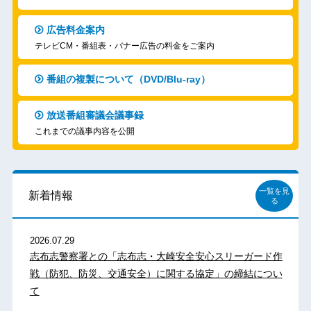
広告料金案内
テレビCM・番組表・バナー広告の料金をご案内
番組の複製について（DVD/Blu-ray）
放送番組審議会議事録
これまでの議事内容を公開
一覧を見
新着情報
る
2026.07.29
志布志警察署との「志布志・大崎安全安心スリーガード作
戦（防犯、防災、交通安全）に関する協定」の締結につい
て