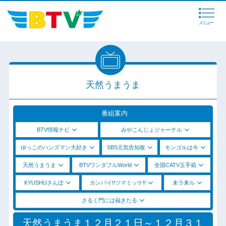
メニュー
天然うまうま
番組案内
BTV情報ナビ
みやこんじょジャーナル
ゆっこのハンズマン大好き
SBS元気告知板
モンゴルは今
天然うまうま
BTVワンダフルWorld
全国CATV玉手箱
KYUSHUさんぽ
カンパイ!!ツマミッケ!!
未ラ来ル
さるく門には福きたる
天然うまうま１２月２１日～１２月３１