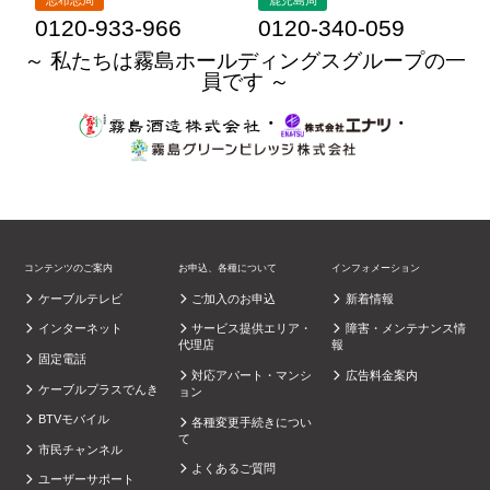
志布志局
鹿児島局
0120-933-966
0120-340-059
～ 私たちは霧島ホールディングスグループの一
員です ～
・
・
コンテンツのご案内
お申込、各種について
インフォメーション
ケーブルテレビ
ご加入のお申込
新着情報
インターネット
サービス提供エリア・
障害・メンテナンス情
代理店
報
固定電話
対応アパート・マンシ
広告料金案内
ケーブルプラスでんき
ョン
BTVモバイル
各種変更手続きについ
て
市民チャンネル
よくあるご質問
ユーザーサポート