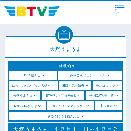
メニュー
天然うまうま
番組案内
BTV情報ナビ
みやこんじょジャーナル
ゆっこのハンズマン大好き
SBS元気告知板
モンゴルは今
天然うまうま
BTVワンダフルWorld
全国CATV玉手箱
KYUSHUさんぽ
カンパイ!!ツマミッケ!!
未ラ来ル
さるく門には福きたる
天然うまうま １２月１１日～１２月２