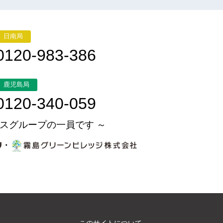
日南局
0120-983-386
鹿児島局
0120-340-059
スグループの一員です ～
・