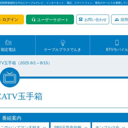
は宮崎県都城市を中心にケーブルテレビ、インターネット、電話、スマートフォン、電気のサービスを展開して
ログイン
ユーザーサポート
お問い合わせ
採用
固定電話
ケーブルプラスでんき
BTVモバイ
V玉手箱（2025.8/1～8/15）
CATV玉手箱
番組案内
っこのハンズマン大好き
SBS元気告知板
モンゴルは今