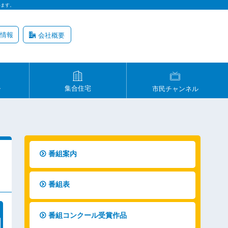
います。
情報
会社概要
ル
集合住宅
市民チャンネル
番組案内
番組表
番組コンクール受賞作品