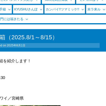
玉手箱
KYUSHUさんぽ
カンパイ!!ツマミッケ!!
未ラ来ル
く門には福きたる
（2025.8/1～8/15）
ed on
2025年8月1日
組を紹介します！
:30
ワイ／宮崎県