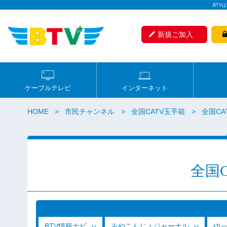
BTV
新規ご加入
ケーブルテレビ
インターネット
HOME
市民チャンネル
全国CATV玉手箱
全国CAT
全国
BTV情報ナビ
みやこんじょジャーナル
ゆ