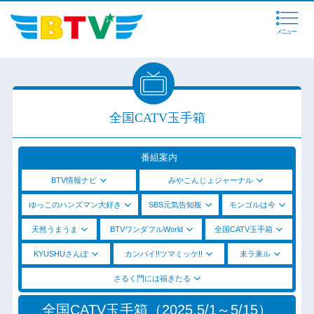
メニュー
全国CATV玉手箱
番組案内
BTV情報ナビ
みやこんじょジャーナル
ゆっこのハンズマン大好き
SBS元気告知板
モンゴルは今
天然うまうま
BTVワンダフルWorld
全国CATV玉手箱
KYUSHUさんぽ
カンパイ!!ツマミッケ!!
未ラ来ル
さるく門には福きたる
全国CATV玉手箱（2025.5/1～5/15）