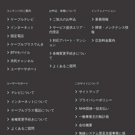
コンテンツのご案内
お申込、各種について
インフォメーション
ケーブルテレビ
ご加入のお申込
新着情報
インターネット
サービス提供エリア・
障害・メンテナンス情
代理店
報
固定電話
対応アパート・マンシ
広告料金案内
ケーブルプラスでんき
ョン
BTVモバイル
各種変更手続きについ
て
市民チャンネル
よくあるご質問
ユーザーサポート
ユーザーサポート
このサイトについて
サイトマップ
テレビについて
プライバシーポリシー
インターネットについて
NHK団体一括支払い
ケーブルプラス電話について
一般事業主行動計画
各種変更手続きについて
会社概要
よくあるご質問
無線システム普及支援事業に係