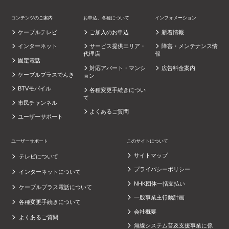
コンテンツのご案内
お申込、各種について
インフォメーション
ケーブルテレビ
ご加入のお申込
新着情報
インターネット
サービス提供エリア・
障害・メンテナンス情
代理店
報
固定電話
対応アパート・マンシ
広告料金案内
ケーブルプラスでんき
ョン
BTVモバイル
各種変更手続きについ
て
市民チャンネル
よくあるご質問
ユーザーサポート
ユーザーサポート
このサイトについて
サイトマップ
テレビについて
プライバシーポリシー
インターネットについて
NHK団体一括支払い
ケーブルプラス電話について
一般事業主行動計画
各種変更手続きについて
会社概要
よくあるご質問
無線システム普及支援事業に係