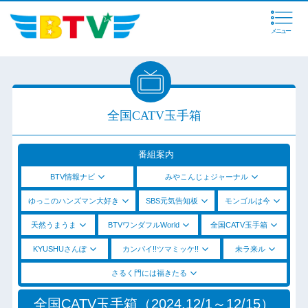
メニュー
全国CATV玉手箱
番組案内
BTV情報ナビ
みやこんじょジャーナル
ゆっこのハンズマン大好き
SBS元気告知板
モンゴルは今
天然うまうま
BTVワンダフルWorld
全国CATV玉手箱
KYUSHUさんぽ
カンパイ!!ツマミッケ!!
未ラ来ル
さるく門には福きたる
全国CATV玉手箱（2024.12/1～12/15）