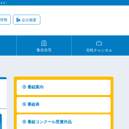
います。
情報
会社概要
ル
集合住宅
市民チャンネル
番組案内
番組表
番組コンクール受賞作品