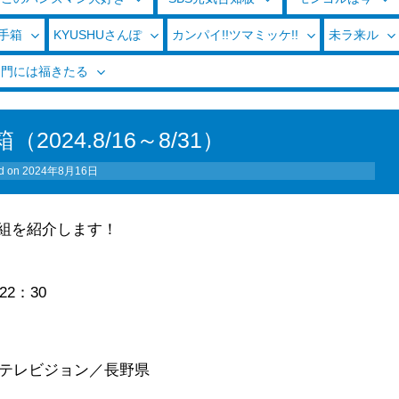
玉手箱
KYUSHUさんぽ
カンパイ!!ツマミッケ!!
未ラ来ル
く門には福きたる
2024.8/16～8/31）
d on
2024年8月16日
組を紹介します！
～22：30
テレビジョン／長野県