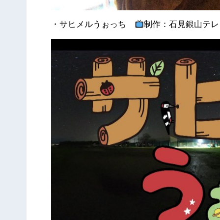
・サヒメルうぉっち
制作：石見銀山テレ