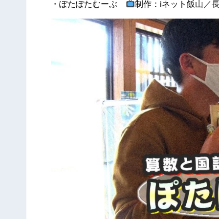
・ぽたぽたむーぶ
制作：iネット飯山／