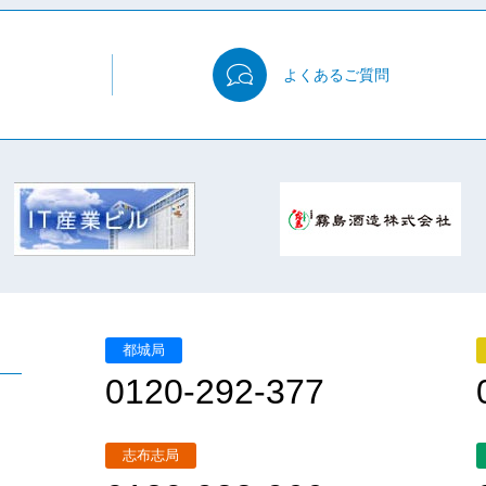
よくある
ご質問
都城局
0120-292-377
志布志局