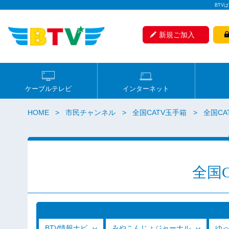
BTV
新規ご加入
ケーブルテレビ
インターネット
HOME
市民チャンネル
全国CATV玉手箱
全国CAT
全国
BTV情報ナビ
みやこんじょジャーナル
ゆ