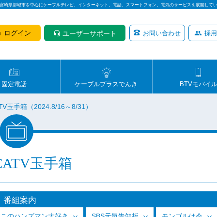
は宮崎県都城市を中心にケーブルテレビ、インターネット、電話、スマートフォン、電気のサービスを展開して
ログイン
ユーザーサポート
お問い合わせ
採用
固定電話
ケーブルプラスでんき
BTVモバイ
V玉手箱（2024.8/16～8/31）
CATV玉手箱
番組案内
っこのハンズマン大好き
SBS元気告知板
モンゴルは今