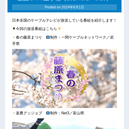
Posted on
2024年6月1日
日本全国のケーブルテレビが放送している番組を紹介します！
▼今回の放送番組はこちら
・春の藤原まつり
制作：一関ケーブルネットワーク／岩
手県
・楽農グッジョブ
制作：Net3／富山県