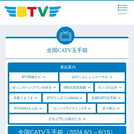
メニュー
全国CATV玉手箱
番組案内
BTV情報ナビ
みやこんじょジャーナル
ゆっこのハンズマン大好き
SBS元気告知板
モンゴルは今
天然うまうま
BTVワンダフルWorld
全国CATV玉手箱
KYUSHUさんぽ
カンパイ!!ツマミッケ!!
未ラ来ル
さるく門には福きたる
全国CATV玉手箱（2024.6/1～6/15）