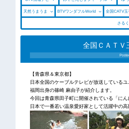
天然うまうま
BTVワンダフルWorld
全国CATV
さる
全国ＣＡＴＶ玉手
Poste
【青森県＆東京都】
日本全国のケーブルテレビが放送しているユ
福岡出身の篠崎 麻由子が紹介します。
今回は青森県田子町に開催されている「にん
日本で一番若い温泉愛好家として活躍中の高