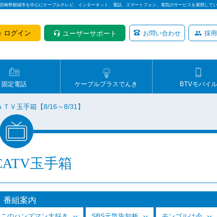
は宮崎県都城市を中心にケーブルテレビ、インターネット、電話、スマートフォン、電気のサービスを展開して
ログイン
ユーザーサポート
お問い合わせ
採用
固定電話
ケーブルプラスでんき
BTVモバイ
ＴＶ玉手箱【8/16～8/31】
CATV玉手箱
番組案内
っこのハンズマン大好き
SBS元気告知板
モンゴルは今