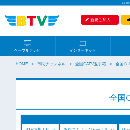
BTV
新規ご加入
ケーブルテレビ
インターネット
HOME
市民チャンネル
全国CATV玉手箱
全国ＣＡ
全国
BTV情報ナビ
みやこんじょジャーナル
ゆ