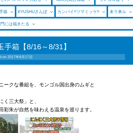
玉手箱
KYUSHUさんぽ
カンパイ!!ツマミッケ!!
未ラ来ル
く門には福きたる
箱【8/16～8/31】
d on
2017年8月17日
ニークな番組を、モンゴル国出身のムギと
にく三大祭」と、
田彩朱が自然を味わえる温泉を巡ります。