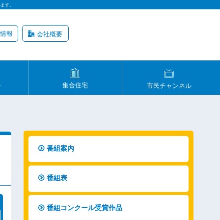
います。
情報
会社概要
ル
集合住宅
市民チャンネル
番組案内
番組表
番組コンクール受賞作品