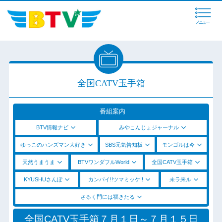
メニュー
全国CATV玉手箱
番組案内
BTV情報ナビ
みやこんじょジャーナル
ゆっこのハンズマン大好き
SBS元気告知板
モンゴルは今
天然うまうま
BTVワンダフルWorld
全国CATV玉手箱
KYUSHUさんぽ
カンパイ!!ツマミッケ!!
未ラ来ル
さるく門には福きたる
全国CATV玉手箱７月１日～７月１５日