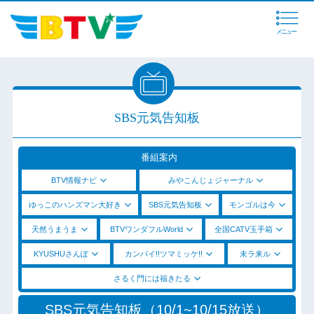
メニュー
SBS元気告知板
番組案内
BTV情報ナビ
みやこんじょジャーナル
ゆっこのハンズマン大好き
SBS元気告知板
モンゴルは今
天然うまうま
BTVワンダフルWorld
全国CATV玉手箱
KYUSHUさんぽ
カンパイ!!ツマミッケ!!
未ラ来ル
さるく門には福きたる
SBS元気告知板（10/1~10/15放送）